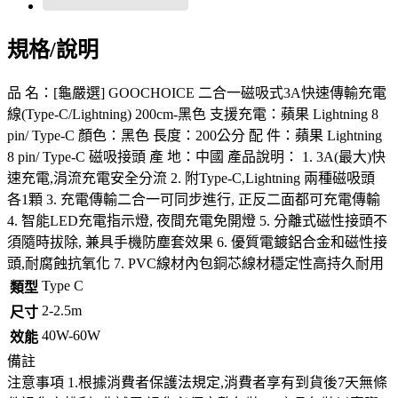
規格/說明
品 名：[龜嚴選] GOOCHOICE 二合一磁吸式3A快速傳輸充電
線(Type-C/Lightning) 200cm-黑色 支援充電：蘋果 Lightning 8
pin/ Type-C 顏色：黑色 長度：200公分 配 件：蘋果 Lightning
8 pin/ Type-C 磁吸接頭 產 地：中國 產品說明： 1. 3A(最大)快
速充電,涓流充電安全分流 2. 附Type-C,Lightning 兩種磁吸頭
各1顆 3. 充電傳輸二合一可同步進行, 正反二面都可充電傳輸
4. 智能LED充電指示燈, 夜間充電免開燈 5. 分離式磁性接頭不
須隨時拔除, 兼具手機防塵套效果 6. 優質電鍍鋁合金和磁性接
頭,耐腐蝕抗氧化 7. PVC線材內包銅芯線材穩定性高持久耐用
Type C
類型
2-2.5m
尺寸
40W-60W
效能
備註
注意事項 1.根據消費者保護法規定,消費者享有到貨後7天無條