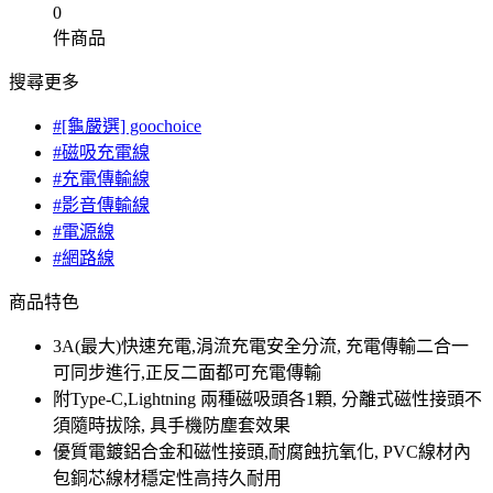
0
件商品
搜尋更多
#[龜嚴選] goochoice
#磁吸充電線
#充電傳輸線
#影音傳輸線
#電源線
#網路線
商品特色
3A(最大)快速充電,涓流充電安全分流, 充電傳輸二合一
可同步進行,正反二面都可充電傳輸
附Type-C,Lightning 兩種磁吸頭各1顆, 分離式磁性接頭不
須隨時拔除, 具手機防塵套效果
優質電鍍鋁合金和磁性接頭,耐腐蝕抗氧化, PVC線材內
包銅芯線材穩定性高持久耐用