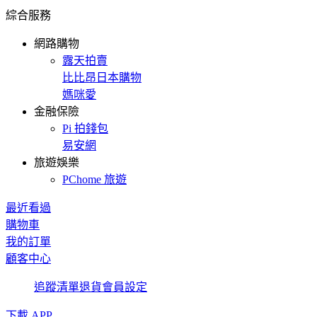
綜合服務
網路購物
露天拍賣
比比昂日本購物
媽咪愛
金融保險
Pi 拍錢包
易安網
旅遊娛樂
PChome 旅遊
最近看過
購物車
我的訂單
顧客中心
追蹤清單
退貨
會員設定
下載 APP