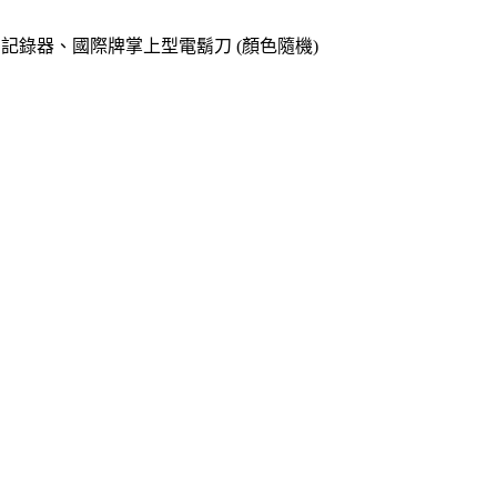
o專用記錄器、國際牌掌上型電鬍刀 (顏色隨機)