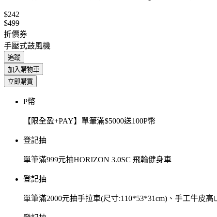
$242
$499
折價券
手壓式鼓風機
追蹤
加入購物車
立即購買
P幣
【限全盈+PAY】單筆滿$5000送100P幣
登記抽
單筆滿999元抽HORIZON 3.0SC 飛輪健身車
登記抽
單筆滿2000元抽手拉車(尺寸:110*53*31cm)、手工牛皮