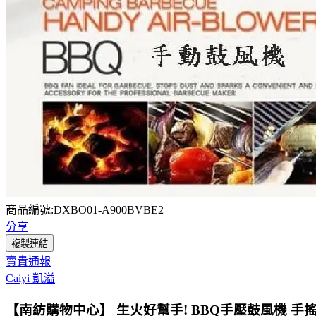
商品編號:DXBO01-A900BVBE2
分享
複製連結
賣貴通報
Caiyi 凱溢
【南紡購物中心】 生火好幫手! BBQ手壓鼓風機 手搖