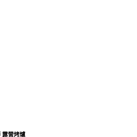
師 露營烤爐