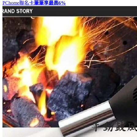
PChome聯名卡
筆筆享最高
6%