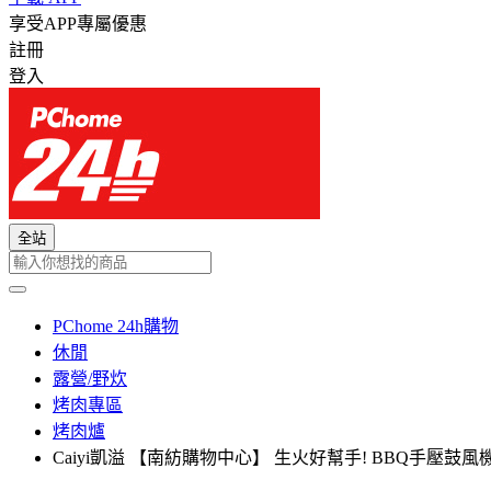
享受APP專屬優惠
註冊
登入
全站
PChome 24h購物
休閒
露營/野炊
烤肉專區
烤肉爐
Caiyi凱溢 【南紡購物中心】 生火好幫手! BBQ手壓鼓