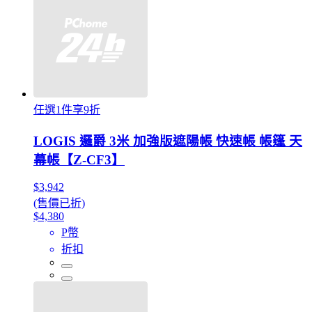
任選1件享9折
LOGIS 邏爵 3米 加強版遮陽帳 快速帳 帳篷 天
幕帳【Z-CF3】
$3,942
(售價已折)
$4,380
P幣
折扣