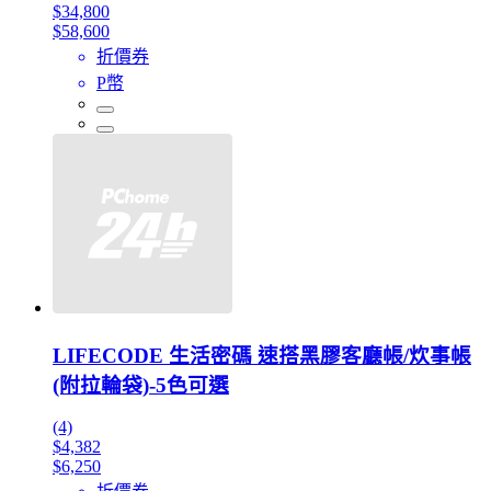
$34,800
$58,600
折價券
P幣
LIFECODE 生活密碼 速搭黑膠客廳帳/炊事帳
(附拉輪袋)-5色可選
(4)
$4,382
$6,250