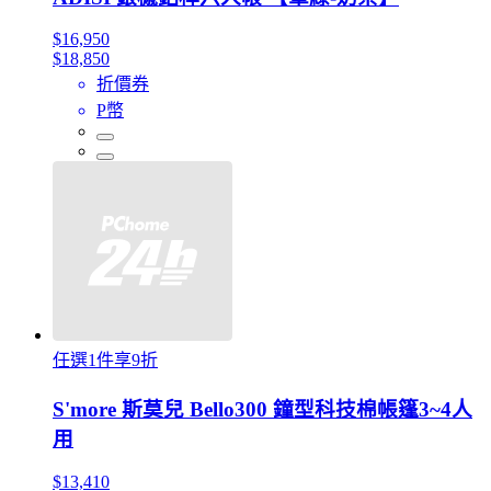
$16,950
$18,850
折價券
P幣
任選1件享9折
S'more 斯莫兒 Bello300 鐘型科技棉帳篷3~4人
用
$13,410