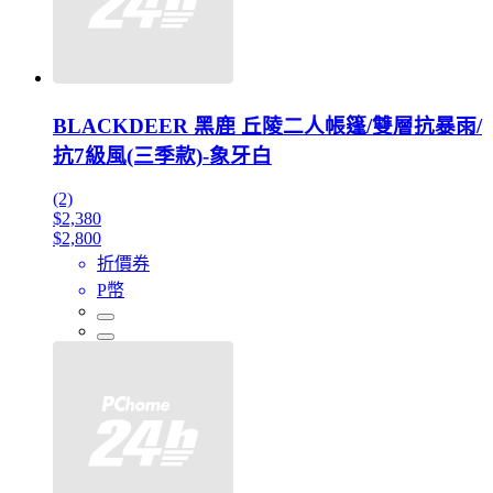
BLACKDEER 黑鹿 丘陵二人帳篷/雙層抗暴雨/
抗7級風(三季款)-象牙白
(2)
$2,380
$2,800
折價券
P幣