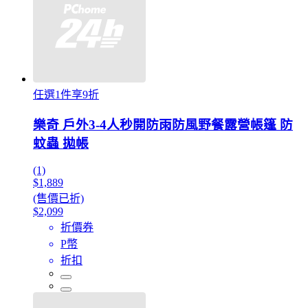
任選1件享9折
樂奇 戶外3-4人秒開防雨防風野餐露營帳篷 防
蚊蟲 拋帳
(1)
$1,889
(售價已折)
$2,099
折價券
P幣
折扣