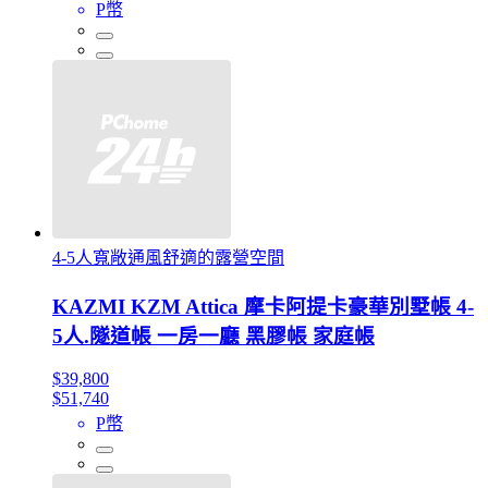
P幣
4-5人寬敞通風舒適的露營空間
KAZMI KZM Attica 摩卡阿提卡豪華別墅帳 4-
5人.隧道帳 一房一廳 黑膠帳 家庭帳
$39,800
$51,740
P幣