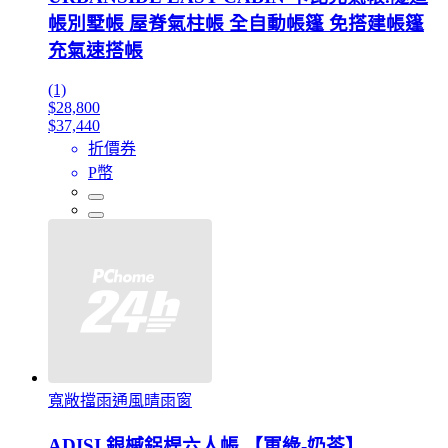
帳別墅帳 屋脊氣柱帳 全自動帳篷 免搭建帳篷
充氣速搭帳
(1)
$28,800
$37,440
折價券
P幣
寬敞擋雨通風晴雨窗
ADISI 銀槭鋁桿六人帳 【軍綠-奶茶】