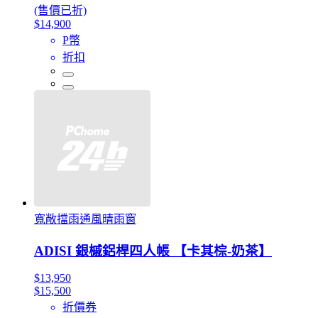
(售價已折)
$14,900
P幣
折扣
寬敞擋雨通風晴雨窗
ADISI 銀槭鋁桿四人帳 【卡其棕-奶茶】
$13,950
$15,500
折價券