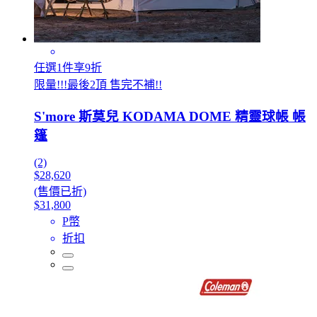
任選1件享9折
限量!!!最後2頂 售完不補!!
S'more 斯莫兒 KODAMA DOME 精靈球帳 帳
篷
(2)
$28,620
(售價已折)
$31,800
P幣
折扣