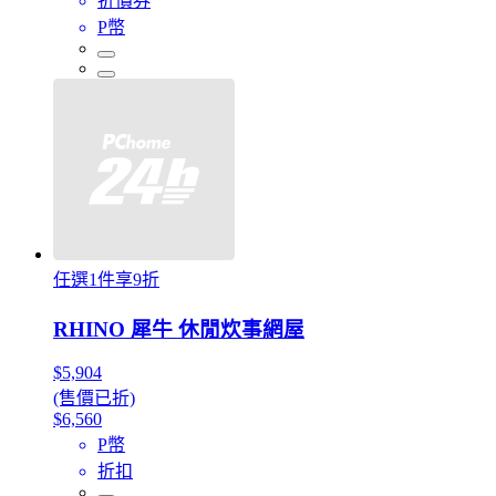
折價券
P幣
任選1件享9折
RHINO 犀牛 休閒炊事網屋
$5,904
(售價已折)
$6,560
P幣
折扣