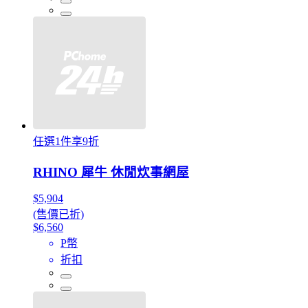
任選1件享9折
RHINO 犀牛 休閒炊事網屋
$5,904
(售價已折)
$6,560
P幣
折扣