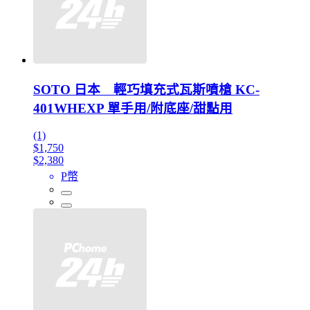
SOTO 日本 輕巧填充式瓦斯噴槍 KC-
401WHEXP 單手用/附底座/甜點用
(1)
$1,750
$2,380
P幣