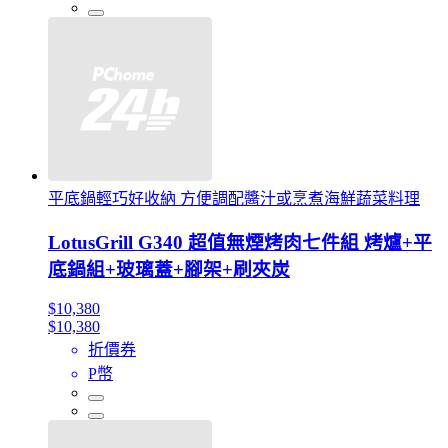
平底鍋輕巧好收納 方便調配醬汁或烹煮海鮮蔬菜料理
LotusGrill G340 超值無煙烤肉七件組 烤爐+平
底鍋組+玻璃蓋+腳架+刷夾炭
$10,380
$10,380
折價券
P幣