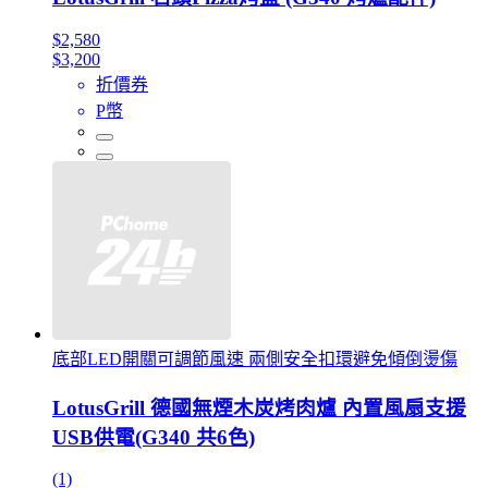
$2,580
$3,200
折價券
P幣
底部LED開關可調節風速 兩側安全扣環避免傾倒燙傷
LotusGrill 德國無煙木炭烤肉爐 內置風扇支援
USB供電(G340 共6色)
(1)