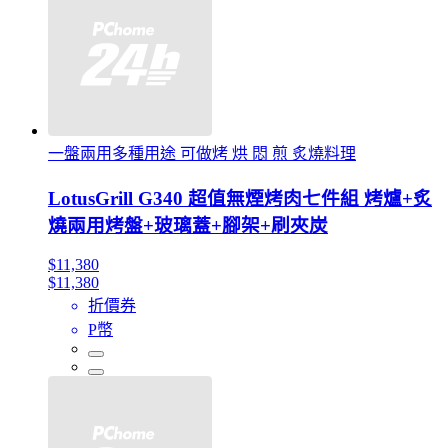
一盤兩用多種用途 可做烤 烘 悶 煎 炙燒料理
LotusGrill G340 超值無煙烤肉七件組 烤爐+炙
燒兩用烤盤+玻璃蓋+腳架+刷夾炭
$11,380
$11,380
折價券
P幣