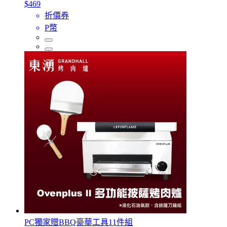
$469
折價券
P幣
PC獨家贈BBQ豪華工具11件組