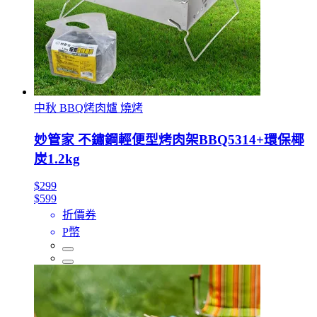
中秋 BBQ烤肉爐 燒烤
妙管家 不鏽鋼輕便型烤肉架BBQ5314+環保椰
炭1.2kg
$299
$599
折價券
P幣