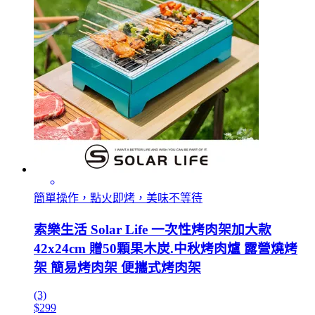
簡單操作，點火即烤，美味不等待
索樂生活 Solar Life 一次性烤肉架加大款
42x24cm 贈50顆果木炭.中秋烤肉爐 露營燒烤
架 簡易烤肉架 便攜式烤肉架
(3)
$299