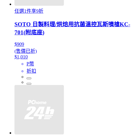
任選1件享9折
SOTO 日製料理/烘焙用抗菌溫控瓦斯噴槍KC-
701(附底座)
$909
(售價已折)
$1,010
P幣
折扣