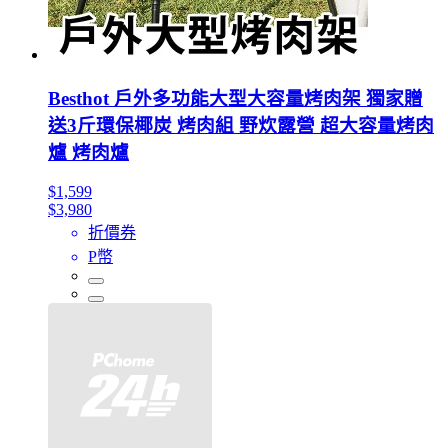
Besthot 戶外多功能大型大容量烤肉架 獨家贈
送3斤環保椰炭 烤肉組 野炊露營 超大容量烤肉
爐 烤肉爐
$1,599
$3,980
折價券
P幣