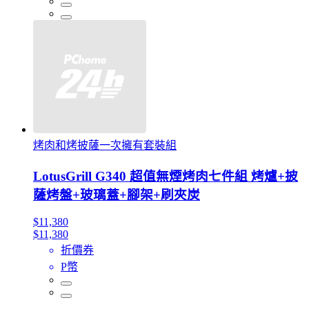
烤肉和烤披薩一次擁有套裝組
LotusGrill G340 超值無煙烤肉七件組 烤爐+披
薩烤盤+玻璃蓋+腳架+刷夾炭
$11,380
$11,380
折價券
P幣