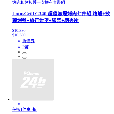
烤肉和烤披薩一次擁有套裝組
LotusGrill G340 超值無煙烤肉七件組 烤爐+披
薩烤盤+旅行烘罩+腳架+刷夾炭
$10,380
$10,380
折價券
P幣
任選1件享9折