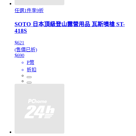
任選1件享9折
SOTO 日本頂級登山露營用品 瓦斯噴槍 ST-
418S
$621
(售價已折)
$690
P幣
折扣