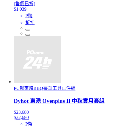
(售價已折)
$1,039
P幣
折扣
PC獨家贈BBQ豪華工具11件組
Dyhot 東湧 Ovenplus II 中秋賞月套組
$23,680
$32,680
P幣