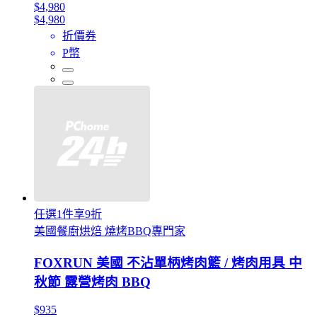
$4,980
$4,980
折價券
P幣
任選1件享9折
美國餐廚烘焙 燒烤BBQ專門家
FOXRUN 美國 不沾單柄烤肉籃 / 烤肉用具 中
秋節 露營烤肉 BBQ
$935