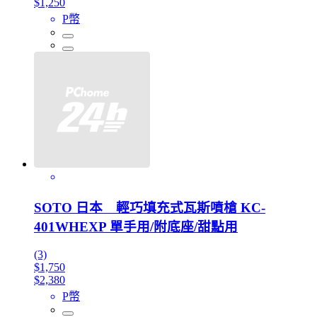
$1,250
P幣
SOTO 日本 輕巧填充式瓦斯噴槍 KC-
401WHEXP 單手用/附底座/甜點用
(3)
$1,750
$2,380
P幣