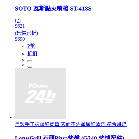
SOTO 瓦斯點火噴槍 ST-418S
(2)
$621
(售價已折)
$690
P幣
折扣
自製手工披薩好簡單 表面不沾塗層好清洗 適合烘焙
LotusGrill 石頭Pizza烤盤 (G340 烤爐配件)