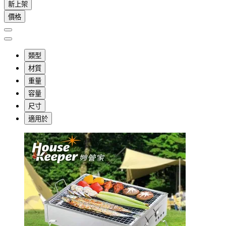
新上架
價格
類型
材質
重量
容量
尺寸
適用於