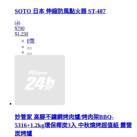
SOTO 日本 伸縮防風點火器 ST-487
(4)
$790
$1,250
P幣
妙管家 高腳不鏽鋼烤肉爐/烤肉架BBQ-
5316+1.2kg環保椰炭3入 中秋燒烤超值組 露營
炭烤爐