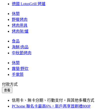
德國 LotusGrill 烤爐
休閒
野餐烤肉
烤肉用具
烤肉架/爐
食品
海鮮/肉品
中秋節烤肉
休閒
露營/野炊
手電筒
付款方式
查看
信用卡、無卡分期、行動支付，與其他多種方式
PChome 聯名卡最高6%，新戶再享首刷禮800P