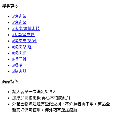
搜尋更多
#烤肉架
#烤肉爐
#木炭/煙燻木片
#瓦斯烤肉爐
#烤肉夾/叉/刷
#烤肉架/爐
#烤肉網
#桶仔雞
#噴槍
#點火器
商品特色
超大容量一次滿足5-15人
加厚加高擋風板 再也不怕炭亂飛
外箱因物流運送有些微受損，不介意者再下單，商品全
新完好仍可使用，僅外箱有運送痕跡