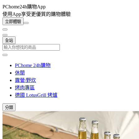
PChome24h購物App
使用App享受更優質的購物體驗
立即體驗
全站
PChome 24h購物
休閒
露營/野炊
烤肉專區
德國 LotusGrill 烤爐
分類