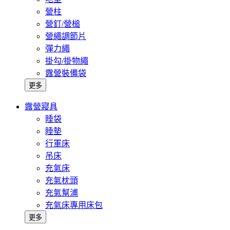
營柱
營釘/營槌
營繩調節片
彈力繩
掛勾/掛物繩
露營裝備袋
更多
露營寢具
睡袋
睡墊
行軍床
吊床
充氣床
充氣枕頭
充氣幫浦
充氣床專用床包
更多