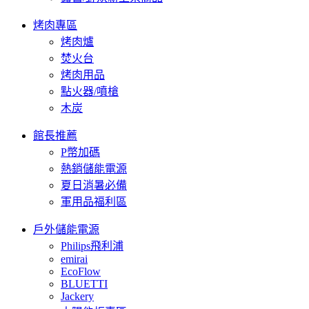
烤肉專區
烤肉爐
焚火台
烤肉用品
點火器/噴槍
木炭
館長推薦
P幣加碼
熱銷儲能電源
夏日消暑必備
軍用品福利區
戶外儲能電源
Philips飛利浦
emirai
EcoFlow
BLUETTI
Jackery