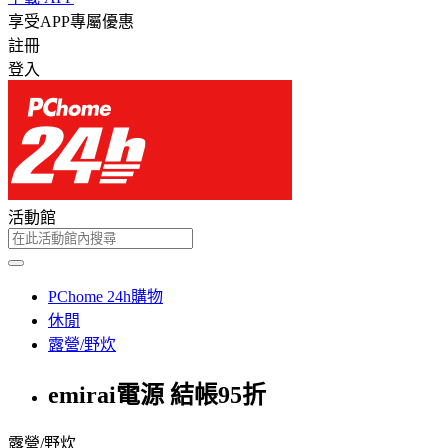
享受APP專屬優惠
註冊
登入
活動館
PChome 24h購物
休閒
露營/野炊
emirai電源 結帳95折
露營/野炊