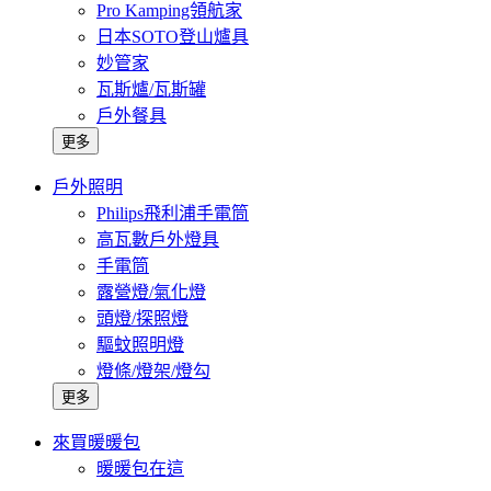
Pro Kamping領航家
日本SOTO登山爐具
妙管家
瓦斯爐/瓦斯罐
戶外餐具
更多
戶外照明
Philips飛利浦手電筒
高瓦數戶外燈具
手電筒
露營燈/氣化燈
頭燈/探照燈
驅蚊照明燈
燈條/燈架/燈勾
更多
來買暖暖包
暖暖包在這