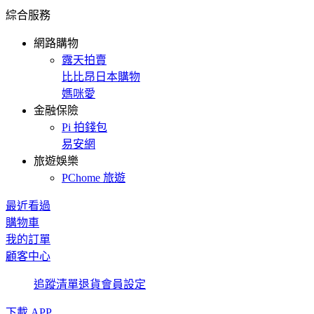
綜合服務
網路購物
露天拍賣
比比昂日本購物
媽咪愛
金融保險
Pi 拍錢包
易安網
旅遊娛樂
PChome 旅遊
最近看過
購物車
我的訂單
顧客中心
追蹤清單
退貨
會員設定
下載 APP