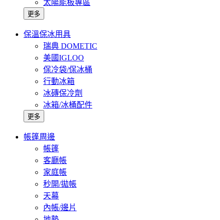
太陽能板專區
更多
保溫保冰用具
瑞典 DOMETIC
美國IGLOO
保冷袋/保冰桶
行動冰箱
冰磚保冷劑
冰箱/冰桶配件
更多
帳篷周邊
帳篷
客廳帳
家庭帳
秒開/拋帳
天幕
內帳/邊片
地墊