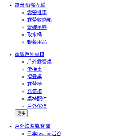
露營/野餐配備
露營推車
露營收納箱
瀝碗吊籃
取水桶
野餐用品
露營戶外桌椅
戶外露營桌
蛋捲桌
摺疊桌
露營椅
充氣椅
桌椅配件
戶外傢俱
更多
戶外炊煮爐/碗盤
日本Iwatani岩谷