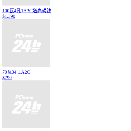
100瓦4孔1A3C送高規線
$1,390
70瓦3孔1A2C
$790