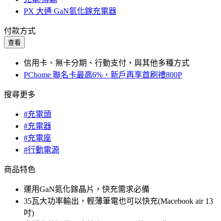
PX 大通 GaN氮化鎵充電器
付款方式
查看
信用卡、無卡分期、行動支付，與其他多種方式
PChome 聯名卡最高6%，新戶再享首刷禮800P
搜尋更多
#充電頭
#充電器
#充電座
#行動電源
商品特色
運用GaN氮化鎵晶片，快充需求必備
35瓦大功率輸出，輕薄筆電也可以快充(Macebook air 13
吋)