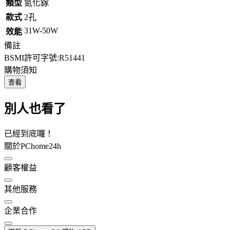
類型
氮化鎵
款式
2孔
31W-50W
效能
備註
BSMI許可字號:R51441
購物須知
查看
別人也看了
已經到底囉！
關於PChome24h
顧客權益
其他服務
企業合作