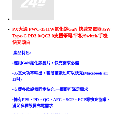
PX大通
PWC-3511W氮化鎵GaN 快速充電器35W
Type-C PD3.0/QC3.0支援筆電/平板/Switch/手機
快充頭白
產品特色:
•
運用
GaN
氮化鎵晶片，快充需求必備
•
35
瓦大功率輸出，
輕薄筆電也可以快充
(Macebook air
13
吋
)
•支援多款設備同步快充
,
一顆即可滿足需求
•擁有
PPS
、
PD
、
QC
、
AFC
、
SCP
、
FCP
等快充協議，
滿足多種設備充電需求