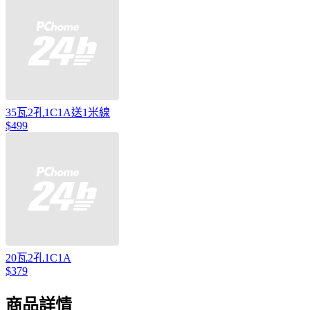
35瓦2孔1C1A送1米線
$499
20瓦2孔1C1A
$379
商品詳情