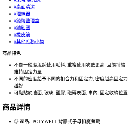
#桌面清潔
#理線器
#錢幣整理盒
#鑰匙圈
#橡皮筋
#其他庶務小物
商品特色
不像一般魔鬼氈使用毛料, 重複使用次數更高, 且能持續
維持固定力量
不同的密度給予不同的扣合力和固定力, 密度越高固定力
越好
可黏貼於牆面, 玻璃, 塑膠, 磁磚表面, 車內, 固定收納位置
商品詳情
◎ 產品: POLYWELL 背膠式子母扣魔鬼氈