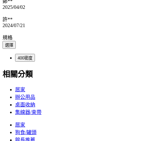
鄭**
2025/04/02
許**
2024/07/21
規格
選擇
400密度
相關分類
居家
辦公用品
桌面收納
集線器/束帶
居家
狗食/罐頭
館長推薦