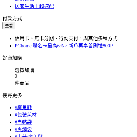
居家生活｜超速配
付款方式
查看
信用卡、無卡分期、行動支付，與其他多種方式
PChome 聯名卡最高6%，新戶再享首刷禮800P
好康加購
選擇加購
0
件商品
搜尋更多
#魔鬼氈
#包裝耗材
#自黏袋
#夾鏈袋
#束帶/魔鬼氈