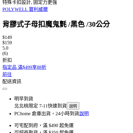
特殊卡扣設計, 固定力更強
POLYWELL 寶利威爾
背膠式子母扣魔鬼氈 /黑色 /30公分
$149
$159
5.0
(6)
折扣
指定品 滿$499享88折
前往
配送資訊
明早到貨
北北桃限定 7-11快速到貨
說明
PChome 倉庫出貨，24小時到貨
說明
可宅配到府，滿 $490 起免運
可超商取貨，滿 $350 起免運