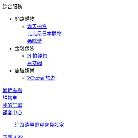
綜合服務
網路購物
露天拍賣
比比昂日本購物
媽咪愛
金融保險
Pi 拍錢包
易安網
旅遊娛樂
PChome 旅遊
最近看過
購物車
我的訂單
顧客中心
追蹤清單
退貨
會員設定
下載 APP