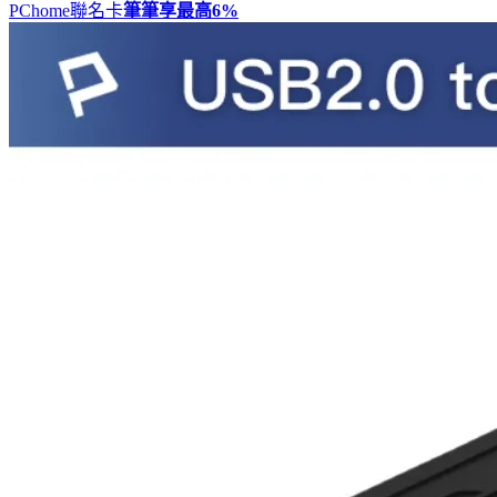
PChome聯名卡
筆筆享最高
6%