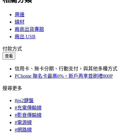
周邊
線材
廠商出貨專館
廠出 USB
付款方式
查看
信用卡、無卡分期、行動支付，與其他多種方式
PChome 聯名卡最高6%，新戶再享首刷禮800P
搜尋更多
#ps2鍵盤
#充電傳輸線
#影音傳輸線
#電源線
#網路線