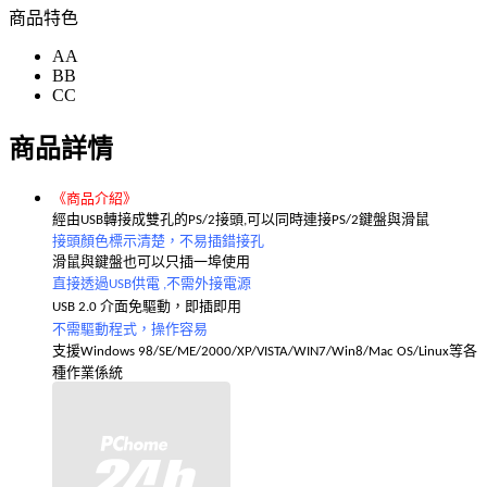
商品特色
AA
BB
CC
商品詳情
《商品介紹》
經由
轉接成
孔
U
SB
雙
的PS/2接頭,可以同時連接PS/2鍵盤與滑鼠
接頭顏色標示清楚，不易插錯接孔
也
以只
滑鼠與鍵盤
可
插一埠使用
直接透過USB供電 ,不需外接電源
U
SB 2.0 介面免驅動，即插即用
不需
操作容易
驅動程式，
支
等各
援Windows 98/SE/ME/2000/XP/VISTA/WIN7/Win8/
Mac OS/Linux
種作業係統