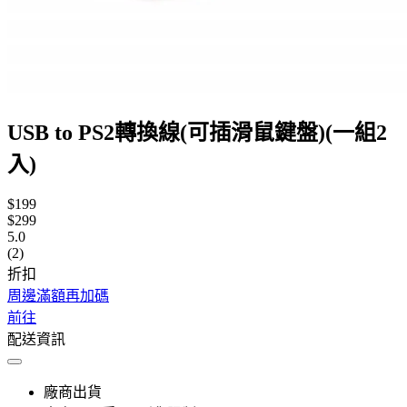
USB to PS2轉換線(可插滑鼠鍵盤)(一組2
入)
$199
$299
5.0
(2)
折扣
周邊滿額再加碼
前往
配送資訊
廠商出貨