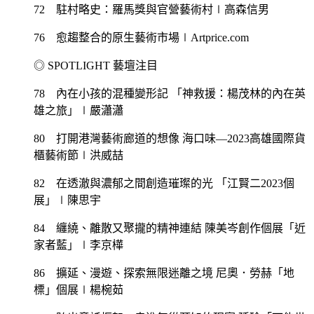
72 駐村略史：羅馬獎與官營藝術村∣高森信男
76 愈趨整合的原生藝術市場∣Artprice.com
◎ SPOTLIGHT 藝壇注目
78 內在小孩的混種變形記 「神救援：楊茂林的內在英
雄之旅」∣嚴瀟瀟
80 打開港灣藝術廊道的想像 海口味—2023高雄國際貨
櫃藝術節∣洪威喆
82 在透澈與濃郁之間創造璀璨的光 「江賢二2023個
展」∣陳思宇
84 纏繞、離散又聚攏的精神連結 陳美岑創作個展「近
家者藍」∣李京樺
86 擴延、漫遊、探索無限迷離之境 尼奧．勞赫「地
標」個展∣楊椀茹