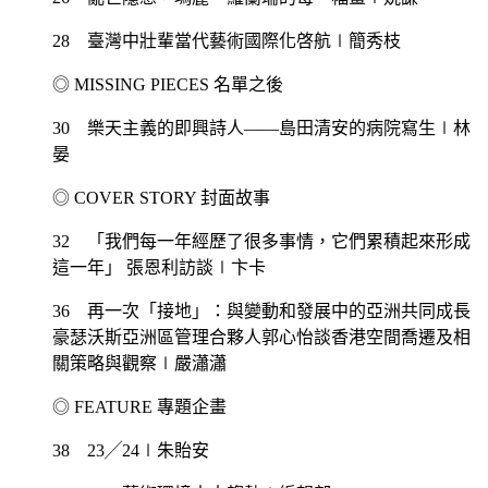
28 臺灣中壯輩當代藝術國際化啓航∣簡秀枝
◎ MISSING PIECES 名單之後
30 樂天主義的即興詩人——島田清安的病院寫生∣林
晏
◎ COVER STORY 封面故事
32 「我們每一年經歷了很多事情，它們累積起來形成
這一年」 張恩利訪談∣卞卡
36 再一次「接地」：與變動和發展中的亞洲共同成長
豪瑟沃斯亞洲區管理合夥人郭心怡談香港空間喬遷及相
關策略與觀察∣嚴瀟瀟
◎ FEATURE 專題企畫
38 23╱24∣朱貽安