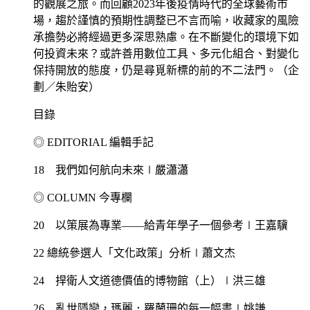
的觀展之旅。而回顧2023年後疫情時代的全球藝術市
場，趨於謹慎的預期性調整已不言而喻，收藏家的風險
承擔勢必將經過更多深思熟慮。在不斷變化的環境下如
何投資未來？或許善用數位工具、多元化組合、對變化
保持開放的態度，仍是尋覓新標的前的不二法門。（企
劃／朱貽安）
目錄
◎ EDITORIAL 編輯手記
18 我們如何航向未來∣嚴瀟瀟
◎ COLUMN 今專欄
20 以策展為專業——給青年學子一個參考∣王嘉驥
22 總統參選人「文化政策」分析∣蕭文杰
24 捍衛人文道德價值的博物館（上）∣洪三雄
26 亂世隱戀，瑪麗．羅蘭珊的每一幅畫∣姚謙