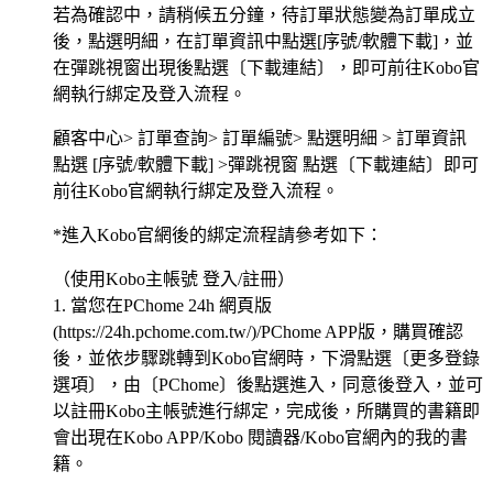
若為確認中，請稍候五分鐘，待訂單狀態變為訂單成立
後，點選明細，在訂單資訊中點選[序號/軟體下載]，並
在彈跳視窗出現後點選〔下載連結〕，即可前往Kobo官
網執行綁定及登入流程。
顧客中心> 訂單查詢> 訂單編號> 點選明細 > 訂單資訊
點選 [序號/軟體下載] >彈跳視窗 點選〔下載連結〕即可
前往Kobo官網執行綁定及登入流程。
*進入Kobo官網後的綁定流程請參考如下：
（使用Kobo主帳號 登入/註冊）
1. 當您在PChome 24h 網頁版
(https://24h.pchome.com.tw/)/PChome APP版，購買確認
後，並依步驟跳轉到Kobo官網時，下滑點選〔更多登錄
選項〕，由〔PChome〕後點選進入，同意後登入，並可
以註冊Kobo主帳號進行綁定，完成後，所購買的書籍即
會出現在Kobo APP/Kobo 閱讀器/Kobo官網內的我的書
籍。