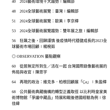
40 2024藝術環境十大趨勢∣編輯部
48 2024全球藝術展覽：臺灣∣編輯部
51 2024全球藝術展覽：歐美∣李京樺
53 2024全球藝術展覽趨勢：雙年展之旅∣編輯部
56 狂飆之後，回歸謹慎 後疫情時代穩健成長的2023全
球藝術市場回顧∣楊椀茹
◎ OBSERVATION 藝點觀察
60 從居無定所到生／活在一起 台灣國際錄像藝術展的
佈局與收官∣陳思宇
64 再現的政治：維克多．柏根回顧展「Ça」∣朱盈樺
68 公共藝術典藏機構的轉型正義取徑 以比利時皇家美
術博物館「爭議中藏品」特展和戰後德國經驗為例∣徐
佳緯