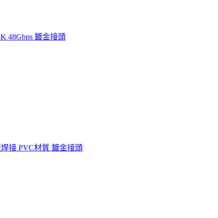
 48Gbps 鍍金接頭
板焊接 PVC材質 鍍金接頭