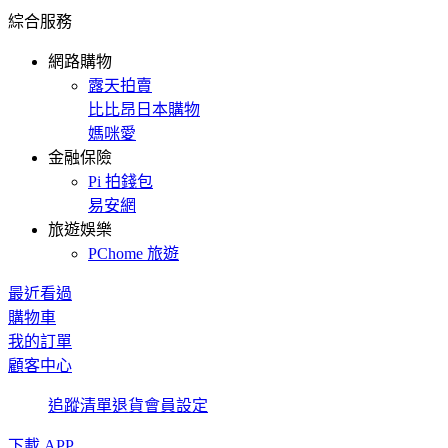
綜合服務
網路購物
露天拍賣
比比昂日本購物
媽咪愛
金融保險
Pi 拍錢包
易安網
旅遊娛樂
PChome 旅遊
最近看過
購物車
我的訂單
顧客中心
追蹤清單
退貨
會員設定
下載 APP