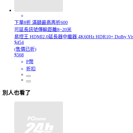
下單8折 滿額最高再折600
可延長訊號傳輸距離8~20米
易控王 HDMI2.0延長器中繼器 4K60Hz HDR10+ Dolby Vision
$454
(售價已折)
$568
P幣
折扣
別人也看了