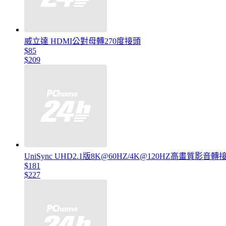
威立達 HDMI公對母轉270度接頭
$85
$209
UniSync UHD2.1版8K@60HZ/4K@120HZ高畫質影音
$181
$227