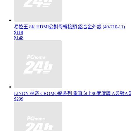
易控王 8K HDMI公對母轉接頭 鋁合金外殼 (40-710-11)
$118
$148
LINDY 林帝 CROMO鉻系列 垂直向上90度旋轉 A公對A母 HDM
$299