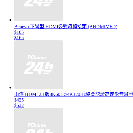
Benevo 下彎型 HDMI公對母轉接頭 (BHDMIMFD)
$105
$165
山澤 HDMI 2.1版8K60Hz/4K120Hz協會認證高速影音遊
$425
$532