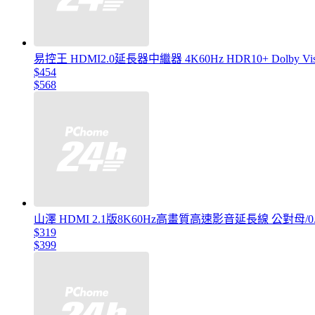
易控王 HDMI2.0延長器中繼器 4K60Hz HDR10+ Dolby Vision
$454
$568
山澤 HDMI 2.1版8K60Hz高畫質高速影音延長線 公對母/0
$319
$399