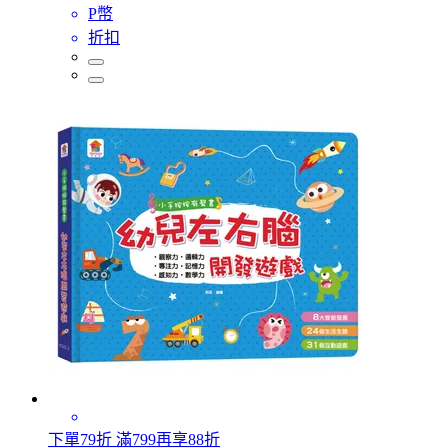
P幣
折扣
下單79折 滿799再享88折