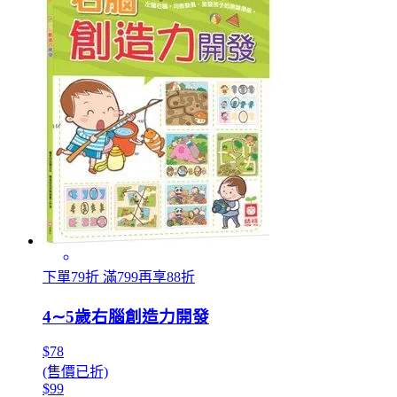
下單79折 滿799再享88折
4∼5歲右腦創造力開發
$78
(售價已折)
$99