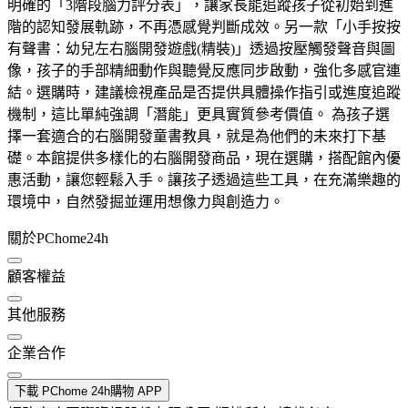
明確的「3階段腦力評分表」，讓家長能追蹤孩子從初始到進
階的認知發展軌跡，不再憑感覺判斷成效。另一款「小手按按
有聲書：幼兒左右腦開發遊戲(精裝)」透過按壓觸發聲音與圖
像，孩子的手部精細動作與聽覺反應同步啟動，強化多感官連
結。選購時，建議檢視產品是否提供具體操作指引或進度追蹤
機制，這比單純強調「潛能」更具實質參考價值。 為孩子選
擇一套適合的右腦開發童書教具，就是為他們的未來打下基
礎。本館提供多樣化的右腦開發商品，現在選購，搭配館內優
惠活動，讓您輕鬆入手。讓孩子透過這些工具，在充滿樂趣的
環境中，自然發掘並運用想像力與創造力。
關於PChome24h
顧客權益
其他服務
企業合作
下載 PChome 24h購物 APP