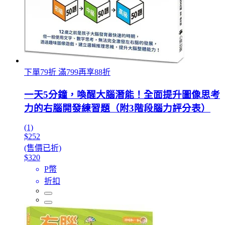
下單79折 滿799再享88折
一天5分鐘，喚醒大腦潛能！全面提升圖像思考
力的右腦開發練習題（附3階段腦力評分表）
(1)
$252
(售價已折)
$320
P幣
折扣