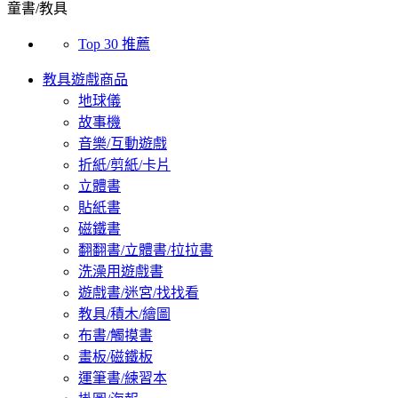
童書/教具
Top 30 推薦
教具遊戲商品
地球儀
故事機
音樂/互動遊戲
折紙/剪紙/卡片
立體書
貼紙書
磁鐵書
翻翻書/立體書/拉拉書
洗澡用遊戲書
遊戲書/迷宮/找找看
教具/積木/繪圖
布書/觸摸書
畫板/磁鐵板
運筆書/練習本