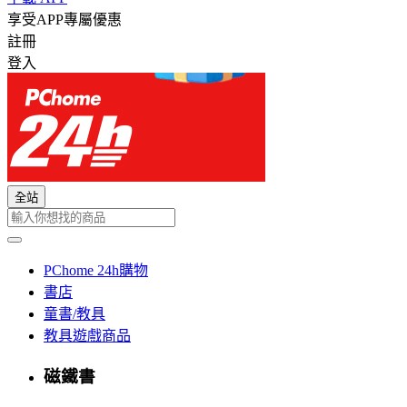
享受APP專屬優惠
註冊
登入
全站
PChome 24h購物
書店
童書/教具
教具遊戲商品
磁鐵書