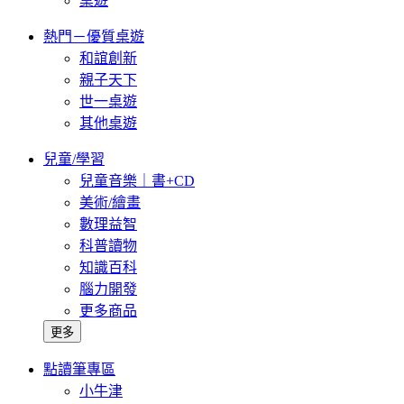
桌遊
熱門－優質桌遊
和誼創新
親子天下
世一桌遊
其他桌遊
兒童/學習
兒童音樂｜書+CD
美術/繪畫
數理益智
科普讀物
知識百科
腦力開發
更多商品
更多
點讀筆專區
小牛津