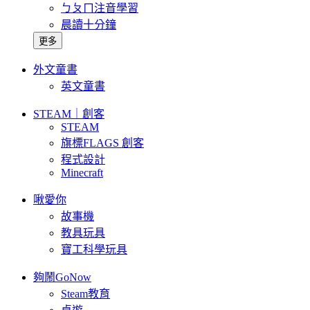
ㄅㄆㄇ注音學習
晨讀十分鐘
更多
外文童書
英文童書
STEAM｜創客
STEAM
旗標FLAGS 創客
程式設計
Minecraft
啾愛你
故事機
教具玩具
寶工科學玩具
夠鬧GoNow
Steam教育