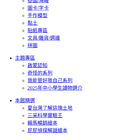
掛圖/海報
圖卡/字卡
手作模型
黏土
貼紙專區
文具/雜貨/週邊
拼圖
主題專區
啟蒙認知
奇怪的系列
我能管好我自己系列
2025年中小學生讀物選介
本館精選
愛台灣了解這塊土地
三采科學實驗王
賴馬暢銷繪本
屁屁偵探解謎繪本