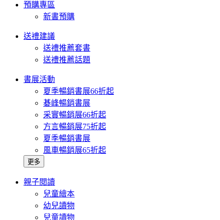
預購專區
新書預購
送禮建議
送禮推薦套書
送禮推薦話題
書展活動
夏季暢銷書展66折起
碁峰暢銷書展
采實暢銷展66折起
方言暢銷展75折起
夏季暢銷書展
風車暢銷展65折起
更多
親子閱讀
兒童繪本
幼兒讀物
兒童讀物