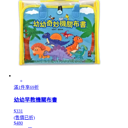
滿1件享69折
幼幼早教機關布書
$331
(售價已折)
$480