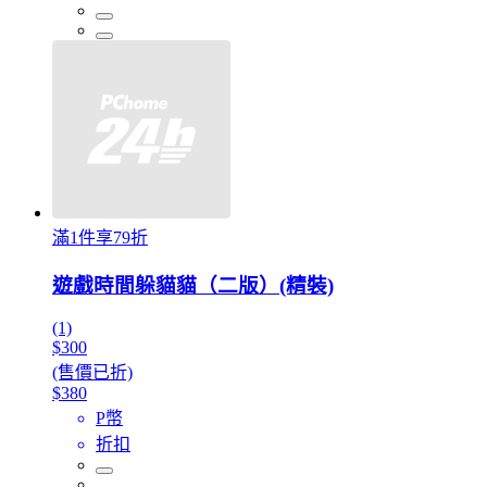
滿1件享79折
遊戲時間躲貓貓（二版）(精裝)
(1)
$300
(售價已折)
$380
P幣
折扣