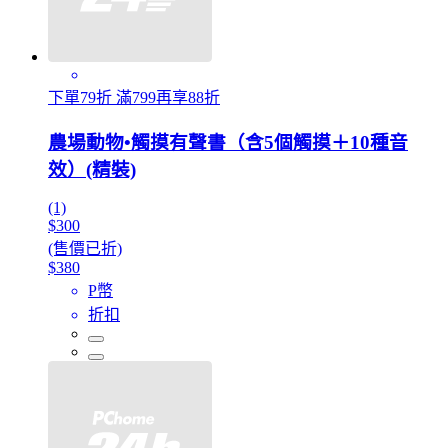
下單79折 滿799再享88折
農場動物•觸摸有聲書（含5個觸摸＋10種音
效）(精裝)
(1)
$300
(售價已折)
$380
P幣
折扣