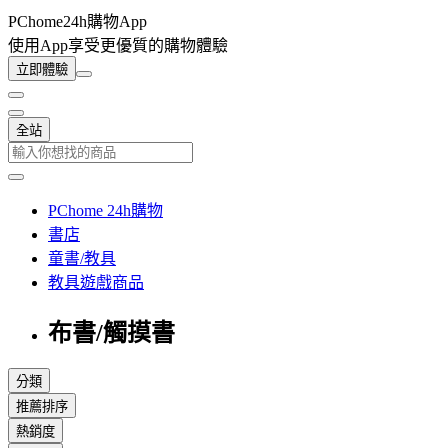
PChome24h購物App
使用App享受更優質的購物體驗
立即體驗
全站
PChome 24h購物
書店
童書/教具
教具遊戲商品
布書/觸摸書
分類
推薦排序
熱銷度