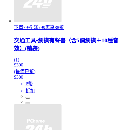
下單79折 滿799再享88折
交通工具•觸摸有聲書（含5個觸摸＋10種音
效）(精裝)
(1)
$300
(售價已折)
$380
P幣
折扣