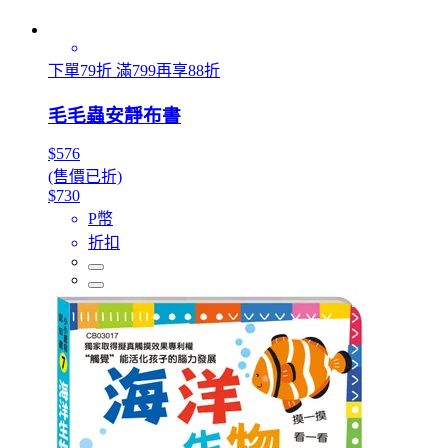
下單79折 滿799再享88折
毛毛蟲安靜布書
$576
(售價已折)
$730
P幣
折扣