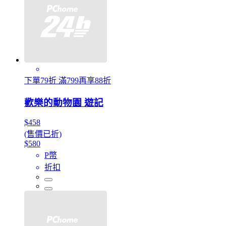
下單79折 滿799再享88折
歡樂的動物園 遊記
$458
(售價已折)
$580
P幣
折扣