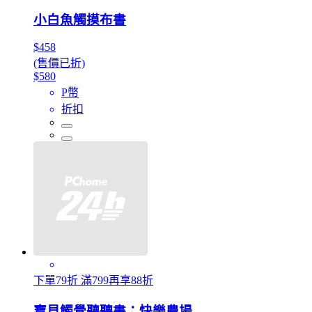
小白魚觸摸布書
$458
(售價已折)
$580
P幣
折扣
下單79折 滿799再享88折
寶貝觸覺聽聽書：快樂農場