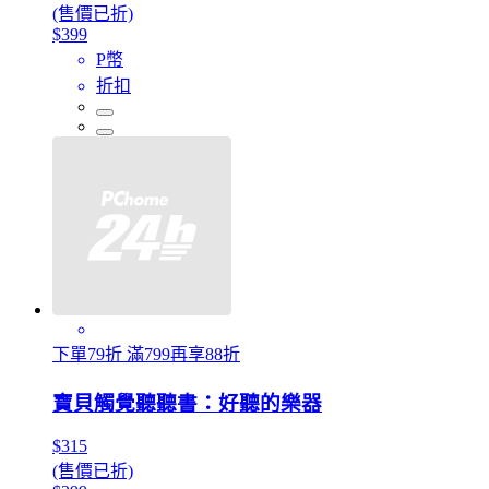
(售價已折)
$399
P幣
折扣
下單79折 滿799再享88折
寶貝觸覺聽聽書：好聽的樂器
$315
(售價已折)