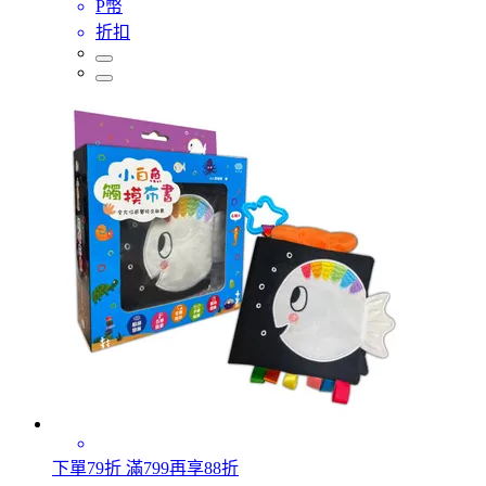
P幣
折扣
下單79折 滿799再享88折