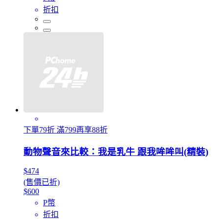
折扣
下單79折 滿799再享88折
動物聲音來比較：我是乳牛 跟我哞哞叫(精裝)
$474
(售價已折)
$600
P幣
折扣