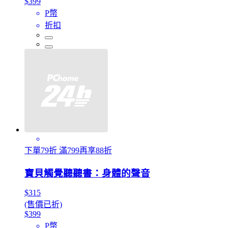
$399
P幣
折扣
下單79折 滿799再享88折
寶貝觸覺聽聽書：身體的聲音
$315
(售價已折)
$399
P幣