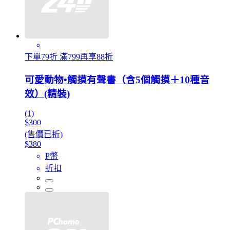
下單79折 滿799再享88折
可愛動物•觸摸有聲書（含5個觸摸＋10種音
效）(精裝)
(1)
$300
(售價已折)
$380
P幣
折扣