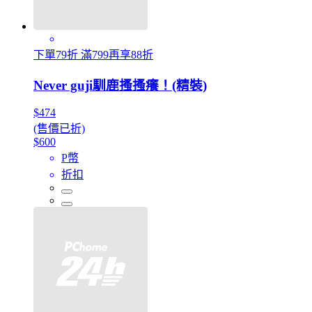
下單79折 滿799再享88折
Never guji馴鹿搔搔癢！(精裝)
$474
(售價已折)
$600
P幣
折扣