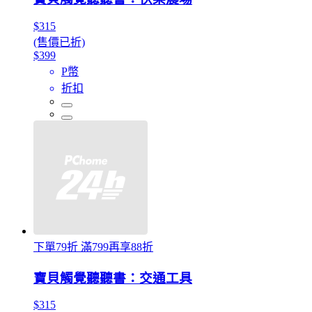
$315
(售價已折)
$399
P幣
折扣
下單79折 滿799再享88折
寶貝觸覺聽聽書：交通工具
$315