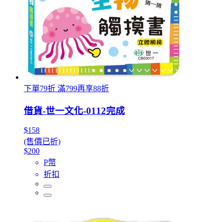
下單79折 滿799再享88折
借貨-世一文化-0112完成
$158
(售價已折)
$200
P幣
折扣