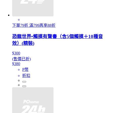
下單79折 滿799再享88折
恐龍世界•觸摸有聲書（含5個觸摸＋10種音
效）(精裝)
$300
(售價已折)
$380
P幣
折扣