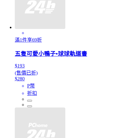
滿1件享69折
五隻可愛小鴨子•球球軌道書
$193
(售價已折)
$280
P幣
折扣