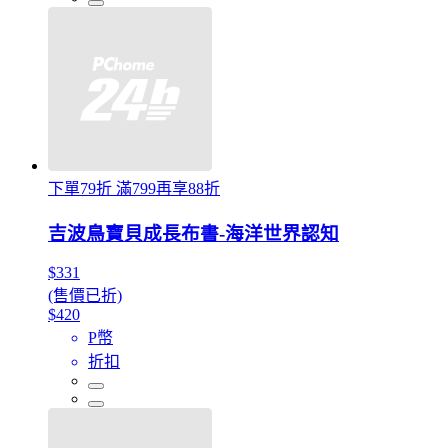
下單79折 滿799再享88折
吉波鳥寶貝成長布書-海洋世界認知
$331
(售價已折)
$420
P幣
折扣