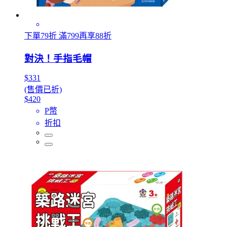
下單79折 滿799再享88折
對決！手指毛帽
$331
(售價已折)
$420
P幣
折扣