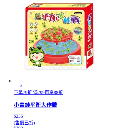
下單79折 滿799再享88折
小青蛙平衡大作戰
$236
(售價已折)