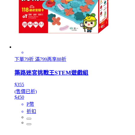
下單79折 滿799再享88折
築路迷宮挑戰王STEM遊戲組
$355
(售價已折)
$450
P幣
折扣