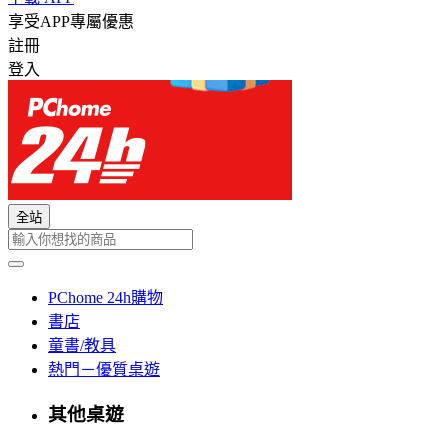
享受APP專屬優惠
註冊
登入
全站
PChome 24h購物
書店
童書/教具
熱門－優質桌遊
其他桌遊