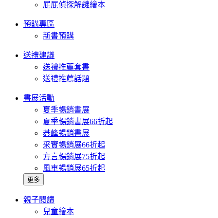
屁屁偵探解謎繪本
預購專區
新書預購
送禮建議
送禮推薦套書
送禮推薦話題
書展活動
夏季暢銷書展
夏季暢銷書展66折起
碁峰暢銷書展
采實暢銷展66折起
方言暢銷展75折起
風車暢銷展65折起
更多
親子閱讀
兒童繪本