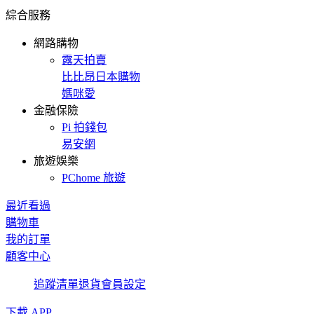
綜合服務
網路購物
露天拍賣
比比昂日本購物
媽咪愛
金融保險
Pi 拍錢包
易安網
旅遊娛樂
PChome 旅遊
最近看過
購物車
我的訂單
顧客中心
追蹤清單
退貨
會員設定
下載 APP