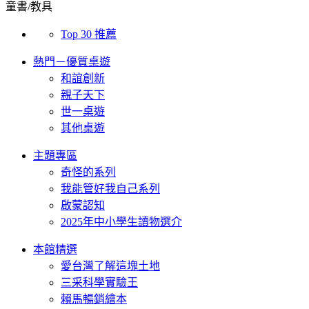
童書/教具
Top 30 推薦
熱門－優質桌遊
和誼創新
親子天下
世一桌遊
其他桌遊
主題專區
奇怪的系列
我能管好我自己系列
啟蒙認知
2025年中小學生讀物選介
本館精選
愛台灣了解這塊土地
三采科學實驗王
賴馬暢銷繪本