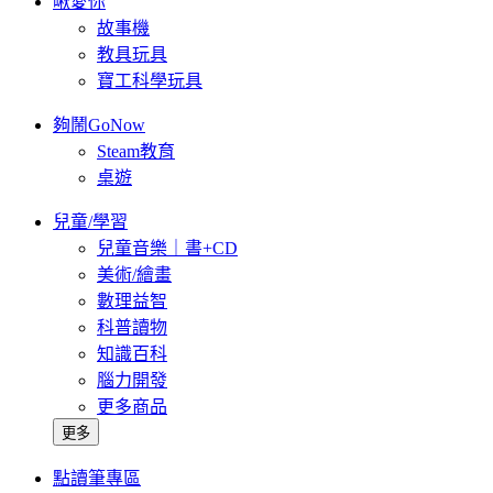
啾愛你
故事機
教具玩具
寶工科學玩具
夠鬧GoNow
Steam教育
桌遊
兒童/學習
兒童音樂｜書+CD
美術/繪畫
數理益智
科普讀物
知識百科
腦力開發
更多商品
更多
點讀筆專區