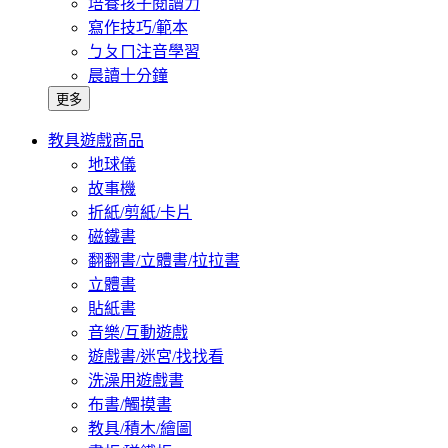
培養孩子閱讀力
寫作技巧/範本
ㄅㄆㄇ注音學習
晨讀十分鐘
更多
教具遊戲商品
地球儀
故事機
折紙/剪紙/卡片
磁鐵書
翻翻書/立體書/拉拉書
立體書
貼紙書
音樂/互動遊戲
遊戲書/迷宮/找找看
洗澡用遊戲書
布書/觸摸書
教具/積木/繪圖