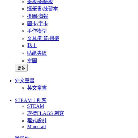
畫板/磁鐵板
運筆書/練習本
掛圖/海報
圖卡/字卡
手作模型
文具/雜貨/週邊
黏土
貼紙專區
拼圖
更多
外文童書
英文童書
STEAM｜創客
STEAM
旗標FLAGS 創客
程式設計
Minecraft