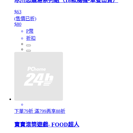
冰川恐龍島系列組（18款隨機•單隻出貨）
$63
(售價已折)
$80
P幣
折扣
下單79折 滿799再享88折
寶寶滾筒遊戲- FOOD超人