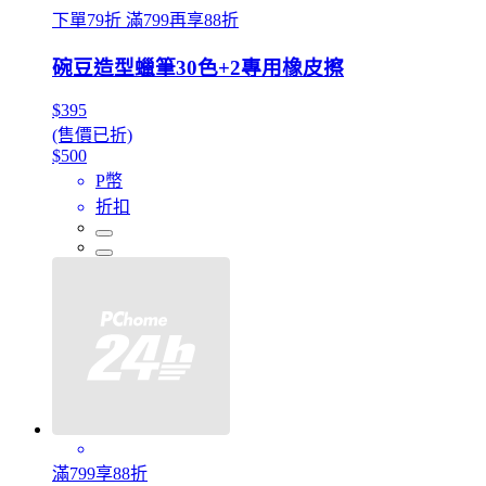
下單79折 滿799再享88折
碗豆造型蠟筆30色+2專用橡皮擦
$395
(售價已折)
$500
P幣
折扣
滿799享88折