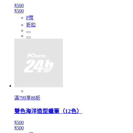
$500
$500
P幣
折扣
滿799享88折
雙色海洋造型蠟筆（12色）
$500
$500