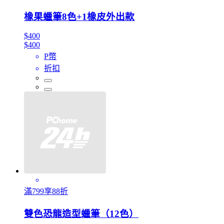
橡果蠟筆8色+1橡皮外出款
$400
$400
P幣
折扣
滿799享88折
雙色恐龍造型蠟筆（12色）