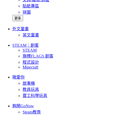
貼紙專區
拼圖
更多
外文童書
英文童書
STEAM｜創客
STEAM
旗標FLAGS 創客
程式設計
Minecraft
啾愛你
故事機
教具玩具
寶工科學玩具
夠鬧GoNow
Steam教育