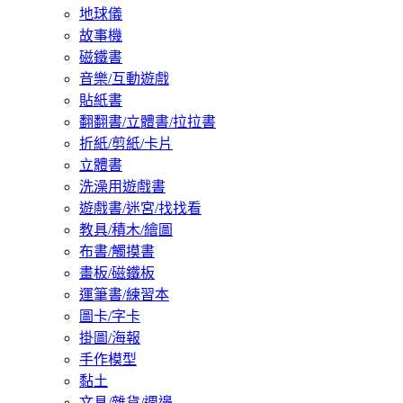
地球儀
故事機
磁鐵書
音樂/互動遊戲
貼紙書
翻翻書/立體書/拉拉書
折紙/剪紙/卡片
立體書
洗澡用遊戲書
遊戲書/迷宮/找找看
教具/積木/繪圖
布書/觸摸書
畫板/磁鐵板
運筆書/練習本
圖卡/字卡
掛圖/海報
手作模型
黏土
文具/雜貨/週邊