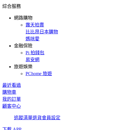
綜合服務
網路購物
露天拍賣
比比昂日本購物
媽咪愛
金融保險
Pi 拍錢包
易安網
旅遊娛樂
PChome 旅遊
最近看過
購物車
我的訂單
顧客中心
追蹤清單
退貨
會員設定
下載 APP