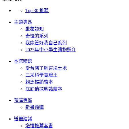
Top 30 推薦
主題專區
啟蒙認知
奇怪的系列
我能管好我自己系列
2025年中小學生讀物選介
本館精選
愛台灣了解這塊土地
三采科學實驗王
賴馬暢銷繪本
屁屁偵探解謎繪本
預購專區
新書預購
送禮建議
送禮推薦套書