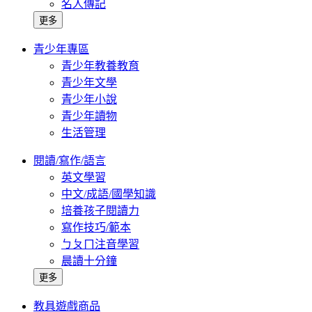
名人傳記
更多
青少年專區
青少年教養教育
青少年文學
青少年小說
青少年讀物
生活管理
閱讀/寫作/語言
英文學習
中文/成語/國學知識
培養孩子閱讀力
寫作技巧/範本
ㄅㄆㄇ注音學習
晨讀十分鐘
更多
教具遊戲商品