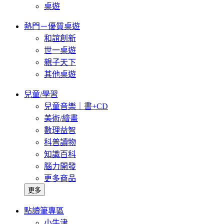
桌遊
熱門－優質桌遊
和誼創新
世一桌遊
親子天下
其他桌遊
兒童/學習
兒童音樂｜書+CD
美術/繪畫
數理益智
科普讀物
知識百科
腦力開發
更多商品
更多
點讀筆專區
小牛津