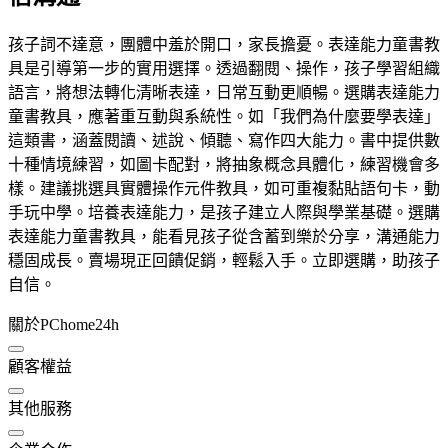
孩子詞不達意，團體中羞於開口，家長擔憂。表達能力童書教
具是引導第一步的實用選擇。透過翻閱、操作，孩子學習組織
語言，將想法轉化清晰表達，日常互動更順暢。選購表達能力
童書教具，應著重互動與系統性。如「我們為什麼要學表達」
這類書，涵蓋閱讀、述說、傾聽、寫作四大能力。書中提供數
十種情境練習，如圖卡配對，將抽象概念具體化，練習機會多
樣。建議挑選具實體操作元件教具，如可重複黏貼語句卡，動
手玩中學。培養表達能力，是孩子建立人際與學業基礎。選購
表達能力童書教具，能看見孩子從含蓄到樂於分享，溝通能力
穩固成長。賣場現正回饋促銷，輕鬆入手。立即選購，助孩子
自信。
關於PChome24h
顧客權益
其他服務