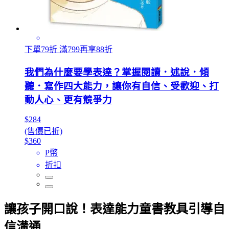
下單79折 滿799再享88折
我們為什麼要學表達？掌握閱讀．述說．傾
聽．寫作四大能力，讓你有自信、受歡迎、打
動人心、更有競爭力
$284
(售價已折)
$360
P幣
折扣
讓孩子開口說！表達能力童書教具引導自
信溝通