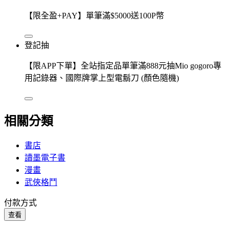
【限全盈+PAY】單筆滿$5000送100P幣
登記抽
【限APP下單】全站指定品單筆滿888元抽Mio gogoro專
用記錄器、國際牌掌上型電鬍刀 (顏色隨機)
相關分類
書店
讀墨電子書
漫畫
武俠格鬥
付款方式
查看