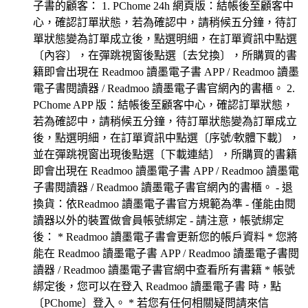
子書的顧客： 1. PChome 24h 網頁版：結帳後至顧客中
心，確認訂單狀態，若為確認中，請稍候五分鐘，待訂
單狀態變為訂單成立後，點選明細，在訂單資訊中點選
〔內容〕，在彈跳視窗後點選〔去兌換〕，所購買的書
籍即會出現在 Readmoo 讀墨電子書 APP / Readmoo 讀墨
電子書閱讀器 / Readmoo 讀墨電子書官網內的書櫃。 2.
PChome APP 版：結帳後至顧客中心，確認訂單狀態，
若為確認中，請稍候五分鐘，待訂單狀態變為訂單成立
後，點選明細，在訂單資訊中點選〔序號/軟體下載〕，
並在彈跳視窗出現後點選〔下載連結〕，所購買的書籍
即會出現在 Readmoo 讀墨電子書 APP / Readmoo 讀墨電
子書閱讀器 / Readmoo 讀墨電子書官網內的書櫃。 - 退
換貨：依Readmoo 讀墨電子書官方規範為準 - 僅能由閱
讀器以外的裝置做會員帳號綁定 - 請注意，帳號綁定
後： * Readmoo 讀墨電子書會更新您的帳戶資料 * 您將
能在 Readmoo 讀墨電子書 APP / Readmoo 讀墨電子書閱
讀器 / Readmoo 讀墨電子書官網中查看所有書籍 * 帳號
綁定後，您可以在登入 Readmoo 讀墨電子書 時，點
〔PChome〕登入。 * 若您有任何相關疑問請來信