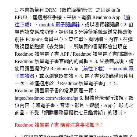
1. 本書為帶有 DRM（數位版權管理）之固定版面
EPUB，僅適用在手機、平板、電腦 Readmoo App（
前
往下載
）、
mooInk 電子閱讀器
，或以瀏覽器閱讀。2. 訂
單確認交易成功後，請稍候 5 分鐘待系統派送兌換碼後
前往 PChome 會員中心 > 查訂單 > 看明細 > 內容，在彈
跳視窗後點選〔去兌換〕，所購買的書籍即會出現在
Readmoo 讀墨電子書 APP / Readmoo 讀墨電子書閱讀器 /
Readmoo 讀墨電子書官網內的書櫃。 3. 兌換完成後，請
使用讀墨提供的 Readmoo App（
前往下載
）、
mooInk 電
子閱讀器
，或以瀏覽器閱讀。 4. 電子書兌換碼僅限使用
一次，並僅適用於 「Readmoo讀墨電子書」。 5.
Readmoo 讀墨電子書的常見問題一覽：
https://readmoo.com/welcome/qa
6. 根據台灣現行法規，數
位內容（ 如電子書、音樂、影片、遊戲、App ）形式之
商品，不受「網購服務需提供七日鑑賞期」的限制。
Readmoo 讀墨電子書 購買注意事項如下：