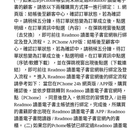
(一) 如果您的Pchome帳號尚未綁定過Readmoo 讀墨電子
書的顧客，請依以下兩種購買方式擇一進行綁定： 1. 網
頁版：結帳後至顧客中心，確認訂單狀態，若為確認
中，請稍候五分鐘，待訂單狀態變為訂單成立後，點選
明細，在訂單資訊中點選〔內容〕，在彈跳視窗後點選
〔去兌換〕，即可前往 Readmoo 讀墨電子書官網執行綁
定及登入流程。 2. PChome APP版：結帳後至顧客中
心，確認訂單狀態，若為確認中，請稍候五分鐘，待訂
單狀態變為訂單成立後，點選明細，在訂單資訊中點選
〔序號/軟體下載〕，並在彈跳視窗出現後點選〔下載連
結〕，即可前往 Readmoo 讀墨電子書官網執行綁定及登
入流程。 * 進入 Readmoo 讀墨電子書官網後的綁定流程
請參考如下： 當您在PChome 24h 網頁版 / APP版，購買
確認後，並依步驟跳轉到 Readmoo 讀墨電子書官網時，
點〔PChome〕，同意後登入，依照您的習慣登入 / 註冊
Readmoo 讀墨電子書主帳號進行綁定，完成後，所購買
的書籍即會出現在 Readmoo 讀墨電子書 APP / Readmoo
讀墨電子書閱讀器 / Readmoo 讀墨電子書官網內的書
櫃。 (二) 如果您的Pchome帳號已綁定過Readmoo 讀墨電