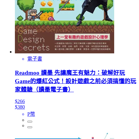
電子書
Readmoo 讀墨 先讓魔王有魅力：破解好玩
Game的爆紅公式！設計遊戲之前必須搞懂的玩
家體驗（讀墨電子書）
$266
$380
P幣