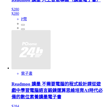
$280
$280
P幣
電子書
Readmoo 讀墨 不需要電腦的程式設計課從遊
戲中學習電腦語言鍛鍊運算思維培育AI時代必
備的數位素養讀墨電子書
$284