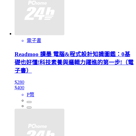
電子書
Readmoo 讀墨 電腦&程式設計知識圖鑑：0基
礎也好懂!科技素養與邏輯力躍進的第一步!（電
子書）
$280
$400
P幣