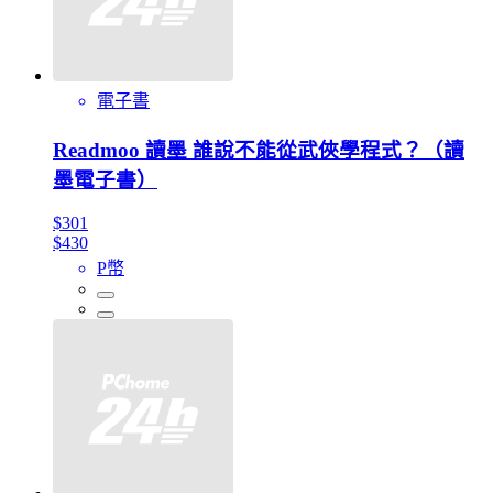
電子書
Readmoo 讀墨 誰說不能從武俠學程式？（讀
墨電子書）
$301
$430
P幣