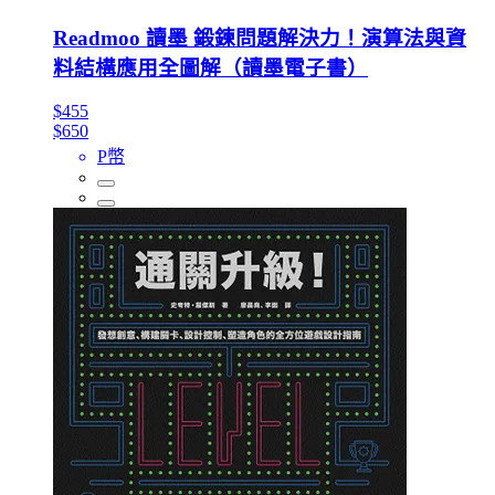
Readmoo 讀墨 鍛鍊問題解決力！演算法與資
料結構應用全圖解（讀墨電子書）
$455
$650
P幣