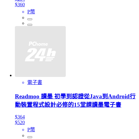
$360
P幣
電子書
Readmoo 讀墨 初學到認證從Java到Android行
動裝置程式設計必修的15堂課讀墨電子書
$364
$520
P幣