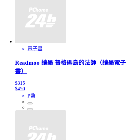
電子書
Readmoo 讀墨 普格碼島的法師（讀墨電子
書）
$315
$450
P幣