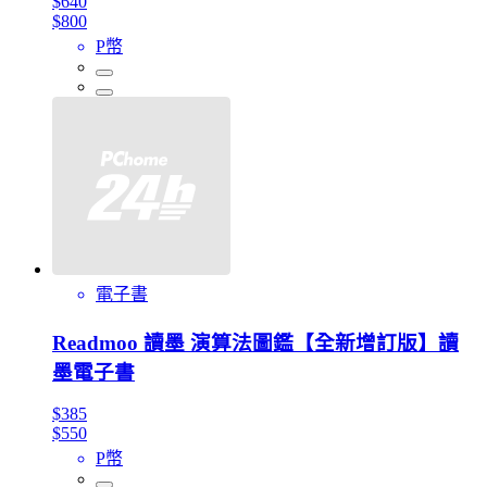
$640
$800
P幣
電子書
Readmoo 讀墨 演算法圖鑑【全新增訂版】讀
墨電子書
$385
$550
P幣