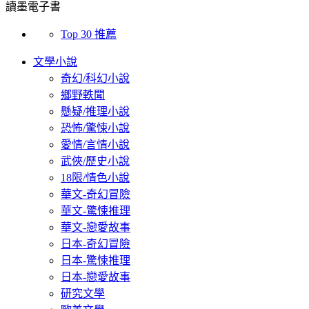
讀墨電子書
Top 30 推薦
文學小說
奇幻/科幻小說
鄉野軼聞
懸疑/推理小說
恐怖/驚悚小說
愛情/言情小說
武俠/歷史小說
18限/情色小說
華文-奇幻冒險
華文-驚悚推理
華文-戀愛故事
日本-奇幻冒險
日本-驚悚推理
日本-戀愛故事
研究文學