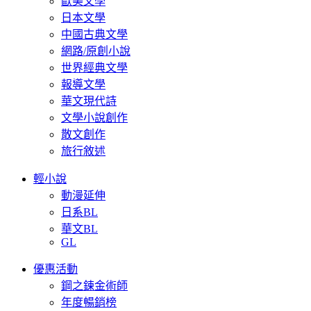
歐美文學
日本文學
中國古典文學
網路/原創小說
世界經典文學
報導文學
華文現代詩
文學小說創作
散文創作
旅行敘述
輕小說
動漫延伸
日系BL
華文BL
GL
優惠活動
鋼之鍊金術師
年度暢銷榜