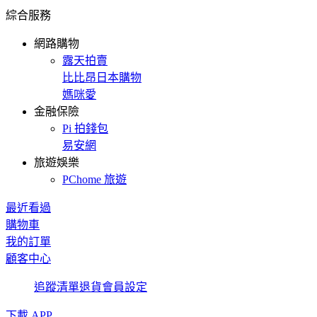
綜合服務
網路購物
露天拍賣
比比昂日本購物
媽咪愛
金融保險
Pi 拍錢包
易安網
旅遊娛樂
PChome 旅遊
最近看過
購物車
我的訂單
顧客中心
追蹤清單
退貨
會員設定
下載 APP