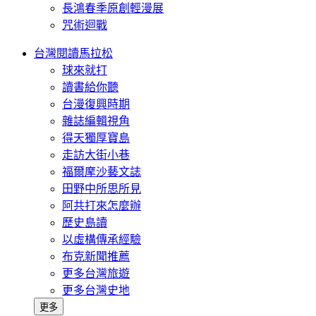
長鴻春季原創輕漫展
咒術迴戰
台灣閱讀馬拉松
球來就打
讀書給你聽
台漫復興時期
雜誌編輯視角
得天獨厚寶島
走訪大街小巷
福爾摩沙藝文誌
田野中所思所見
阿共打來怎麼辦
歷史島讀
以虛構傳承經驗
布克新聞推薦
更多台灣旅遊
更多台灣史地
更多