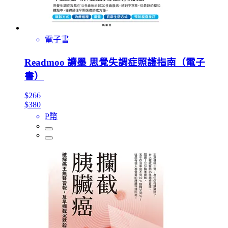
電子書
Readmoo 讀墨 思覺失調症照護指南（電子
書）
$266
$380
P幣