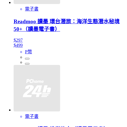
電子書
Readmoo 讀墨 環台潛旅：海洋生態潛水秘境
50+（讀墨電子書）
$297
$499
P幣
電子書