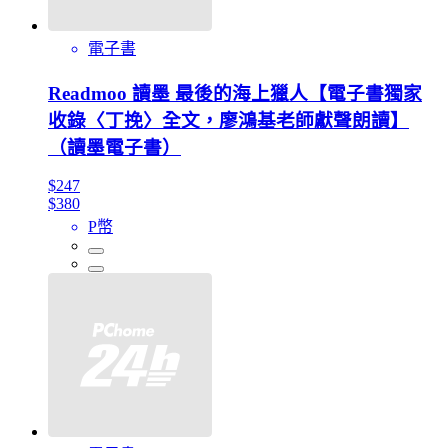
電子書
Readmoo 讀墨 最後的海上獵人【電子書獨家
收錄〈丁挽〉全文，廖鴻基老師獻聲朗讀】
（讀墨電子書）
$247
$380
P幣