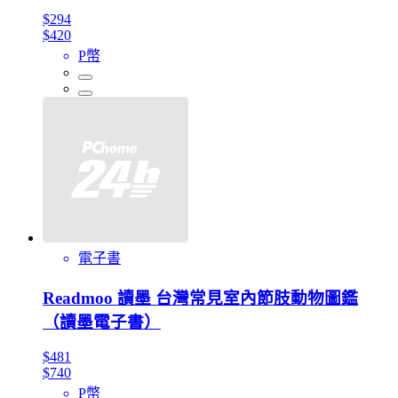
$294
$420
P幣
電子書
Readmoo 讀墨 台灣常見室內節肢動物圖鑑
（讀墨電子書）
$481
$740
P幣