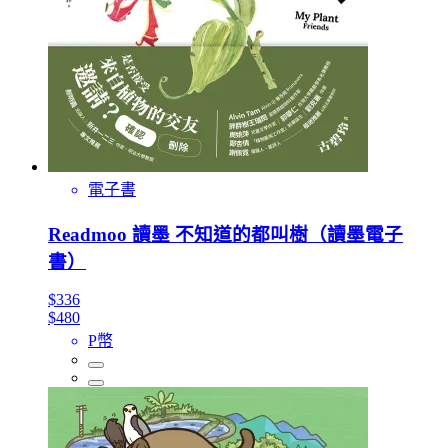
電子書
Readmoo 讀墨 不知道的都叫樹（讀墨電子
書）
$336
$480
P幣