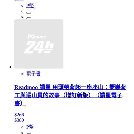
P幣
電子書
Readmoo 讀墨 用頭帶背起一座座山：嚮導背
工與巡山員的故事（增訂新版）（讀墨電子
書）
$266
$380
P幣