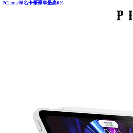
PChome聯名卡
筆筆享最高
6%