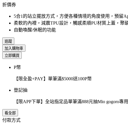
折價券
5合1的站立擺放方式，方便各種情境的角度使用，預留Apple
柔軟的內裡，減震TPU設計，觸感柔順PU材質上蓋，聚碳
自動喚醒/休眠的功能
追蹤
加入購物車
立即購買
P幣
【限全盈+PAY】單筆滿$5000送100P幣
登記抽
【限APP下單】全站指定品單筆滿888元抽Mio gogor
看全部
付款方式