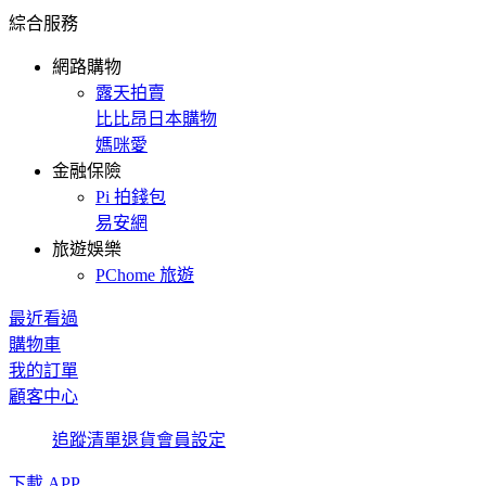
綜合服務
網路購物
露天拍賣
比比昂日本購物
媽咪愛
金融保險
Pi 拍錢包
易安網
旅遊娛樂
PChome 旅遊
最近看過
購物車
我的訂單
顧客中心
追蹤清單
退貨
會員設定
下載 APP