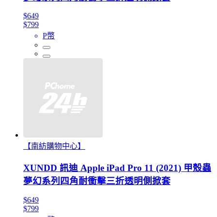
$649
$799
P幣
【南紡購物中心】
XUNDD 訊迪 Apple iPad Pro 11 (2021) 甲殼蟲
夢幻系列四角耐衝擊三折透明側掀套
$649
$799