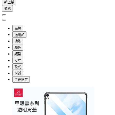
新上架
價格
品牌
適用於
功能
顏色
類型
尺寸
款式
材質
主要材質