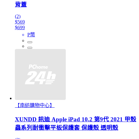
背蓋
(2)
$569
$699
P幣
【南紡購物中心】
XUNDD 訊迪 Apple iPad 10.2 第9代 2021 甲殼
蟲系列耐衝擊平板保護套 保護殼 透明殼