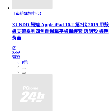
【南紡購物中心】
XUNDD 訊迪 Apple iPad 10.2 第7代 2019 甲殼
蟲支架系列四角耐衝擊平板保護套 透明殼 透明
背蓋
(2)
$569
$699
P幣