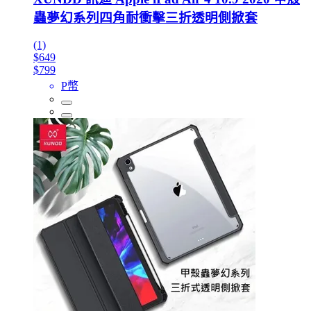
蟲夢幻系列四角耐衝擊三折透明側掀套
(1)
$649
$799
P幣