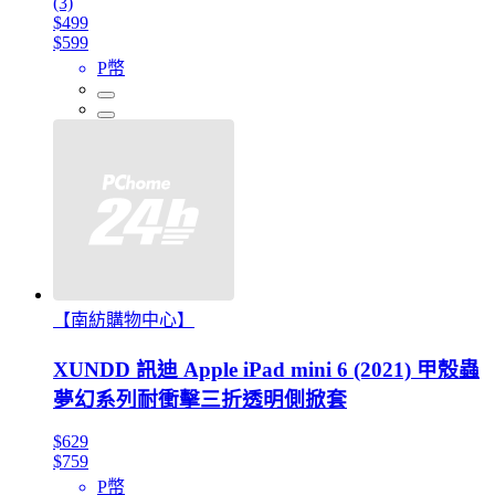
(3)
$499
$599
P幣
【南紡購物中心】
XUNDD 訊迪 Apple iPad mini 6 (2021) 甲殼蟲
夢幻系列耐衝擊三折透明側掀套
$629
$759
P幣