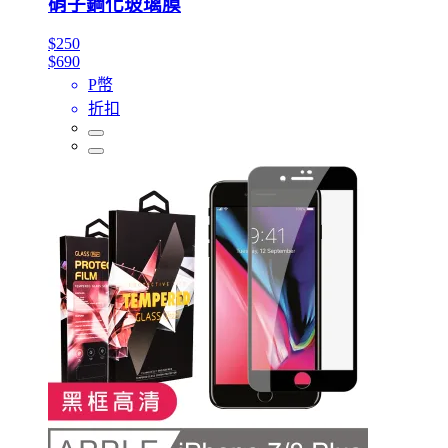
硝子鋼化玻璃膜
$250
$690
P幣
折扣