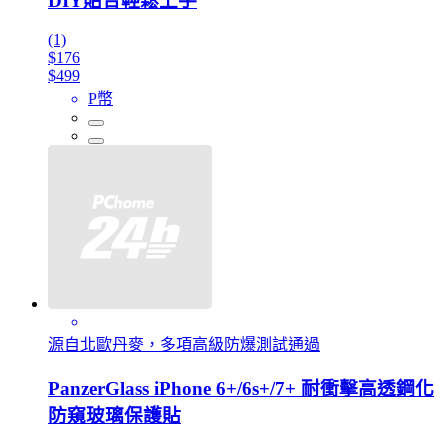
DIY貼合輕鬆上手
(1)
$176
$499
P幣
源自北歐丹麥，多項高級防爆測試通過
PanzerGlass iPhone 6+/6s+/7+ 耐衝擊高透鋼化
防窺玻璃保護貼