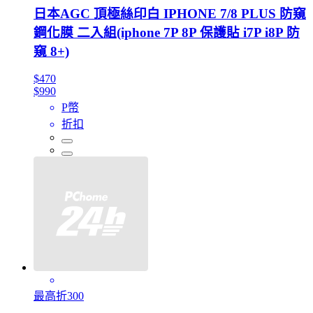
日本AGC 頂極絲印白 IPHONE 7/8 PLUS 防窺
鋼化膜 二入組(iphone 7P 8P 保護貼 i7P i8P 防
窺 8+)
$470
$990
P幣
折扣
最高折300