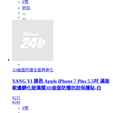
P幣
折扣
3D曲面防護全面再進化
YANG YI 揚邑 Apple iPhone 7 Plus 5.5吋 滿版
軟邊鋼化玻璃膜3D曲面防爆抗刮保護貼-白
$235
$599
P幣