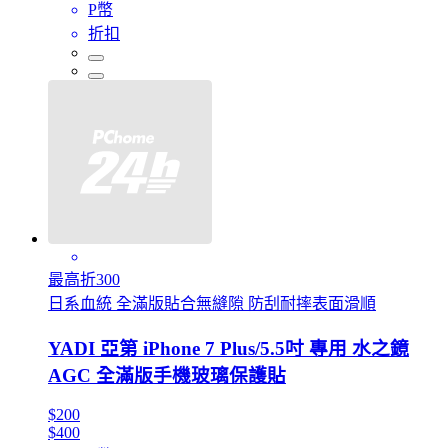
P幣
折扣
最高折300
日系血統 全滿版貼合無縫隙 防刮耐摔表面滑順
YADI 亞第 iPhone 7 Plus/5.5吋 專用 水之鏡
AGC 全滿版手機玻璃保護貼
$200
$400