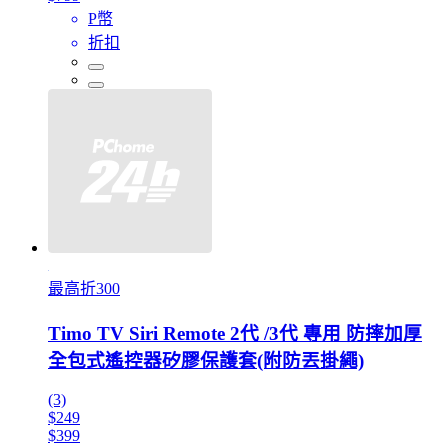
P幣
折扣
最高折300
Timo TV Siri Remote 2代 /3代 專用 防摔加厚
全包式遙控器矽膠保護套(附防丟掛繩)
(3)
$249
$399