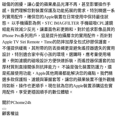
碰傷的困擾，讓心愛的蘋果產品光澤不再，甚至影響操作手
感。我們理解您對裝置保護及功能拓展的需求，特別精選一系
列實用配件，確保您的Apple裝置在日常使用中保持最佳狀
態。 以手機攝影為例，STC IMAGFILTER 手機磁吸CPL濾鏡
組能有效減少反光，讓畫面色彩更飽和，對於追求影像品質的
iPhone Pro系列用戶，這是提升拍攝層次的實用配件。而針對
Apple TV Siri Remote，Timo的防摔加厚全包式矽膠保護套，
不僅提供緩衝，其附帶的防丟掛繩更是避免遙控器遺失的實用
設計，特別適合家中有小孩的環境。選購時，應考量使用場
景，例如濾鏡的磁吸設計方便快速拆裝，而遙控器保護套的加
厚材質則直接關係到抗摔能力。 不論是強化裝置防護力，還
是拓展使用功能，Apple其他周邊都能解決您的痛點。我們精
選多款保護殼、濾鏡與筆握套等，讓您的蘋果裝置不僅外觀維
持如新，操作也更順手。現在就為您的Apple裝置添購這些實
用配件，享受更穩固順手的數位體驗。
關於PChome24h
顧客權益