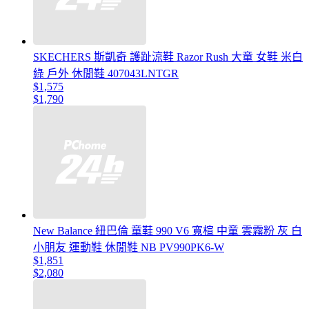
SKECHERS 斯凱奇 護趾涼鞋 Razor Rush 大童 女鞋 米白
綠 戶外 休閒鞋 407043LNTGR
$1,575
$1,790
New Balance 紐巴倫 童鞋 990 V6 寬楦 中童 雲霧粉 灰 白
小朋友 運動鞋 休閒鞋 NB PV990PK6-W
$1,851
$2,080