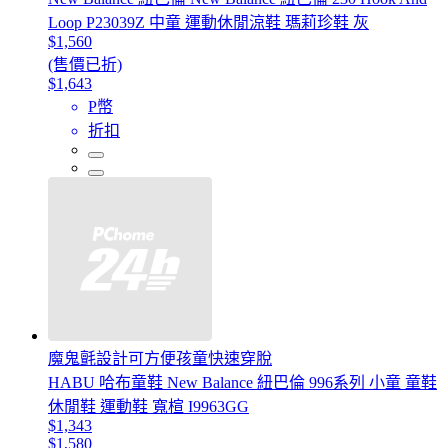
Loop P23039Z 中童 運動休閒涼鞋 瑪莉珍鞋 灰
$1,560
(售價已折)
$1,643
P幣
折扣
魔鬼氈設計可方便孩童快速穿脫
HABU 哈布童鞋 New Balance 紐巴倫 996系列 小童 童鞋
休閒鞋 運動鞋 寬楦 I9963GG
$1,343
$1,580