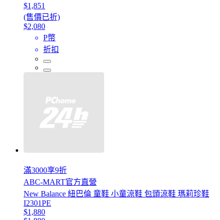
$1,851
(售價已折)
$2,080
P幣
折扣
滿3000享9折
ABC-MART官方直營
New Balance 紐巴倫 童鞋 小童涼鞋 包頭涼鞋 瑪莉珍鞋
I2301PE
$1,880