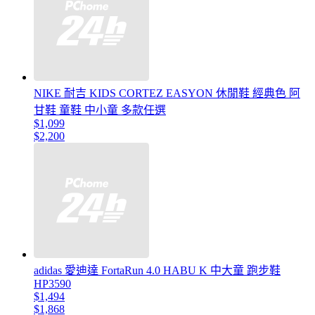
NIKE 耐吉 KIDS CORTEZ EASYON 休閒鞋 經典色 阿
甘鞋 童鞋 中小童 多款任選
$1,099
$2,200
adidas 愛迪達 FortaRun 4.0 HABU K 中大童 跑步鞋
HP3590
$1,494
$1,868