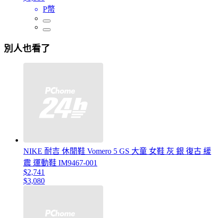
P幣
別人也看了
NIKE 耐吉 休閒鞋 Vomero 5 GS 大童 女鞋 灰 銀 復古 緩
震 運動鞋 IM9467-001
$2,741
$3,080