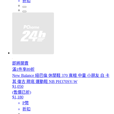
折扣
即將開賣
滿1件享89折
New Balance 紐巴倫 休閒鞋 370 寬楦 中童 小朋友 白 卡
其 復古 膠底 運動鞋 NB PH370SV-W
$1,050
(售價已折)
$1,180
P幣
折扣