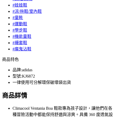
#娃娃鞋
#涼/拖鞋/室內鞋
#童靴
#運動鞋
#學步鞋
#機能童鞋
#襪套鞋
#魔鬼沾鞋
商品特色
品牌:adidas
型號:KJ6872
一律使用可分解環保破壞袋出貨
商品詳情
Climacool Ventania Boa 鞋款專為孩子設計，讓他們在各
種冒險活動中都能保持舒適與涼爽。具備 360 度透氣設