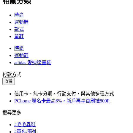
相關分類
時尚
運動鞋
款式
童鞋
時尚
運動鞋
adidas 愛迪達童鞋
付款方式
查看
信用卡、無卡分期、行動支付，與其他多種方式
PChome 聯名卡最高6%，新戶再享首刷禮800P
搜尋更多
#毛毛蟲鞋
#雨鞋/雨靴