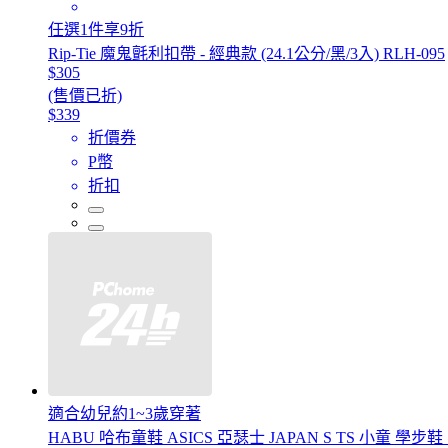
任選1件享9折
Rip-Tie 魔鬼氈利扣帶 - 經典款 (24.1公分/黑/3入) RLH-095
$305
(售價已折)
$339
折價券
P幣
折扣
適合幼兒約1~3歲穿著
HABU 哈布童鞋 ASICS 亞瑟士 JAPAN S TS 小童 學步鞋