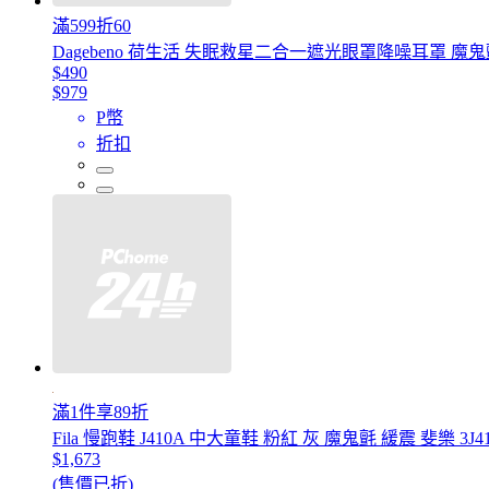
滿599折60
Dagebeno 荷生活 失眠救星二合一遮光眼罩降噪耳罩 魔
$490
$979
P幣
折扣
滿1件享89折
Fila 慢跑鞋 J410A 中大童鞋 粉紅 灰 魔鬼氈 緩震 斐樂 3J41
$1,673
(售價已折)