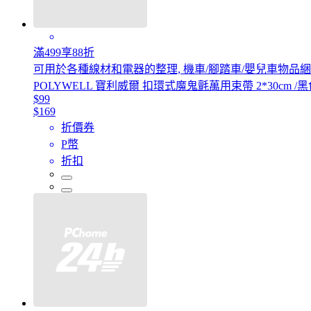
滿499享88折
可用於各種線材和電器的整理, 機車/腳踏車/嬰兒車物品綑綁
POLYWELL 寶利威爾 扣環式魔鬼氈萬用束帶 2*30cm /黑色
$99
$169
折價券
P幣
折扣