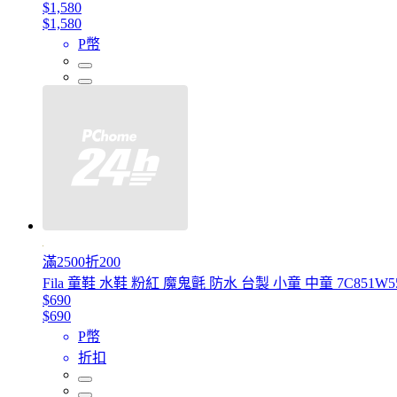
$1,580
$1,580
P幣
滿2500折200
Fila 童鞋 水鞋 粉紅 魔鬼氈 防水 台製 小童 中童 7C851W5
$690
$690
P幣
折扣