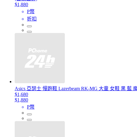
$1,880
P幣
折扣
Asics 亞瑟士 慢跑鞋 Lazerbeam RK-MG 大童 女鞋 黑 藍 
$1,680
$1,880
P幣