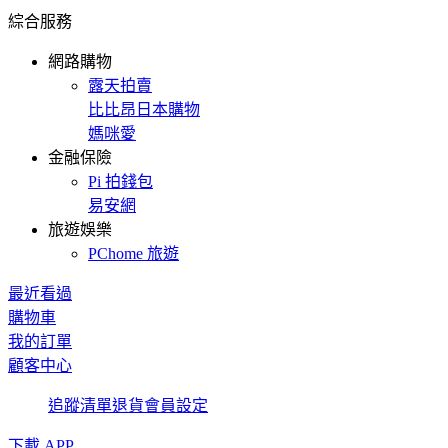
綜合服務
網路購物
露天拍賣
比比昂日本購物
媽咪愛
金融保險
Pi 拍錢包
易安網
旅遊娛樂
PChome 旅遊
最近看過
購物車
我的訂單
顧客中心
追蹤清單
退貨
會員設定
下載 APP