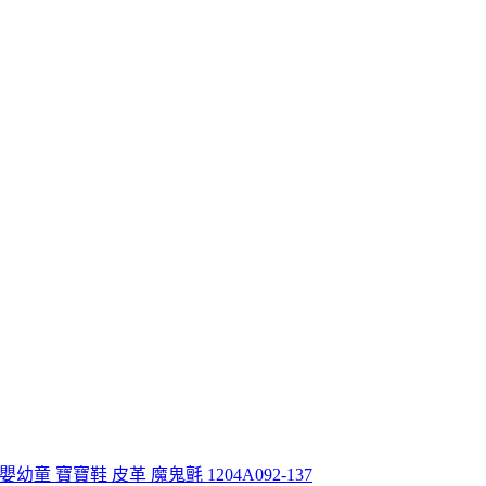
 嬰幼童 寶寶鞋 皮革 魔鬼氈 1204A092-137