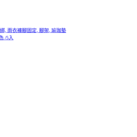
, 雨衣褲腳固定, 腳架, 瑜珈墊
 /5入