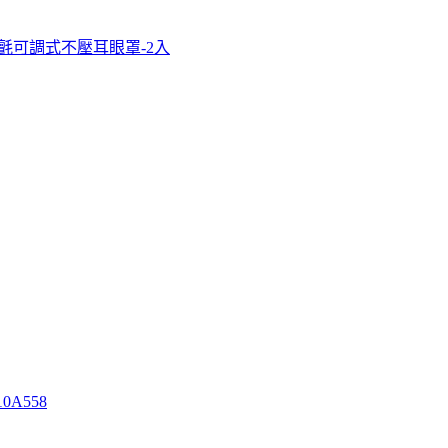
鬼氈可調式不壓耳眼罩-2入
0A558