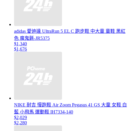
adidas 愛迪達 UltraRun 5 EL C 跑步鞋 中大童 童鞋 黑紅
色 魔鬼氈-JR5375
$1,340
$1,676
NIKE 耐吉 慢跑鞋 Air Zoom Pegasus 41 GS 大童 女鞋 白
藍 小飛馬 運動鞋 IH7334-140
$2,029
$2,280