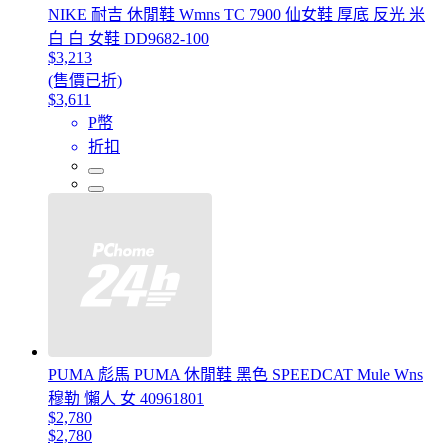
NIKE 耐吉 休閒鞋 Wmns TC 7900 仙女鞋 厚底 反光 米
白 白 女鞋 DD9682-100
$3,213
(售價已折)
$3,611
P幣
折扣
PUMA 彪馬 PUMA 休閒鞋 黑色 SPEEDCAT Mule Wns
穆勒 懶人 女 40961801
$2,780
$2,780