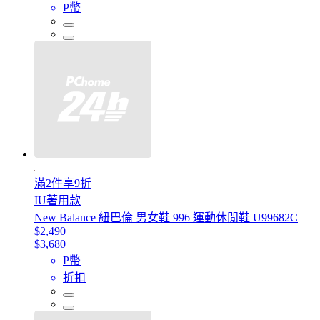
P幣
滿2件享9折
IU著用款
New Balance 紐巴倫 男女鞋 996 運動休閒鞋 U99682C
$2,490
$3,680
P幣
折扣