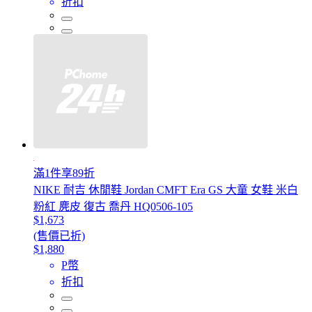
折扣
滿1件享89折
NIKE 耐吉 休閒鞋 Jordan CMFT Era GS 大童 女鞋 米白
粉紅 麂皮 復古 喬丹 HQ0506-105
$1,673
(售價已折)
$1,880
P幣
折扣