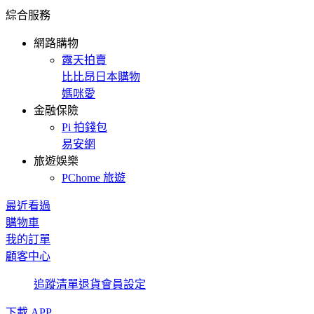
綜合服務
網路購物
露天拍賣
比比昂日本購物
媽咪愛
金融保險
Pi 拍錢包
易安網
旅遊娛樂
PChome 旅遊
最近看過
購物車
我的訂單
顧客中心
追蹤清單
退貨
會員設定
下載 APP