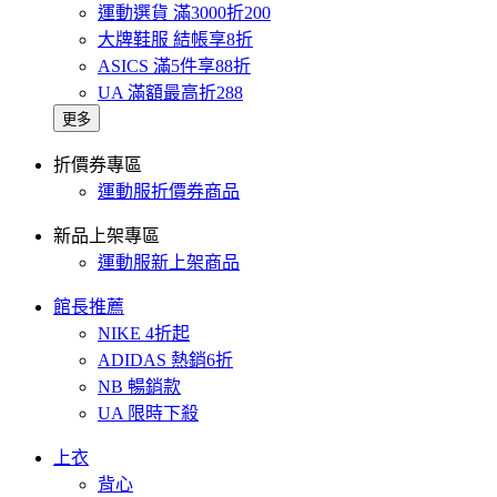
運動選貨 滿3000折200
大牌鞋服 結帳享8折
ASICS 滿5件享88折
UA 滿額最高折288
更多
折價券專區
運動服折價券商品
新品上架專區
運動服新上架商品
館長推薦
NIKE 4折起
ADIDAS 熱銷6折
NB 暢銷款
UA 限時下殺
上衣
背心