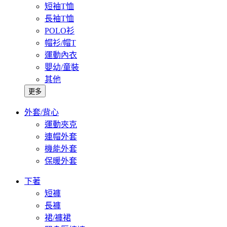
短袖T恤
長袖T恤
POLO衫
帽衫/帽T
運動內衣
嬰幼/童裝
其他
更多
外套/背心
運動夾克
連帽外套
機能外套
保暖外套
下著
短褲
長褲
裙/褲裙