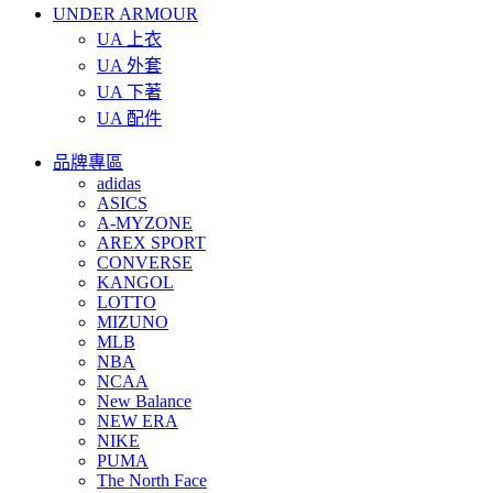
UNDER ARMOUR
UA 上衣
UA 外套
UA 下著
UA 配件
品牌專區
adidas
ASICS
A-MYZONE
AREX SPORT
CONVERSE
KANGOL
LOTTO
MIZUNO
MLB
NBA
NCAA
New Balance
NEW ERA
NIKE
PUMA
The North Face