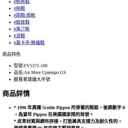
#帆布鞋
#拖鞋
#雨鞋/雨靴
#娃娃鞋
#馬汀靴
#涼鞋
#莫卡辛/樂福鞋
商品特色
型號:FV5371-100
品名:Air More Uptempo GS
腳寬者建議大半號
商品詳情
* 1996 年奧運 Scottie Pippen 所穿著的鞋款，後跟數字 8
，為當年 Pippen 在美國國家隊的背號。
* 皮革材質與網布拼接，打造兼具支撐力及耐久性的，