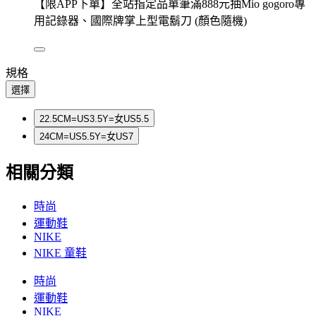
【限APP下單】全站指定品單筆滿888元抽Mio gogoro專
用記錄器、國際牌掌上型電鬍刀 (顏色隨機)
規格
選擇
22.5CM=US3.5Y=女US5.5
24CM=US5.5Y=女US7
相關分類
時尚
運動鞋
NIKE
NIKE 童鞋
時尚
運動鞋
NIKE