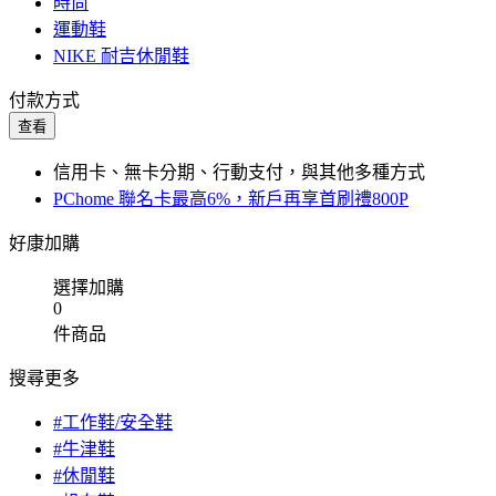
時尚
運動鞋
NIKE 耐吉休閒鞋
付款方式
查看
信用卡、無卡分期、行動支付，與其他多種方式
PChome 聯名卡最高6%，新戶再享首刷禮800P
好康加購
選擇加購
0
件商品
搜尋更多
#工作鞋/安全鞋
#牛津鞋
#休閒鞋