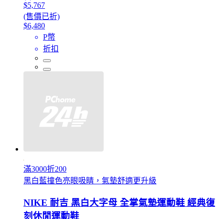
$5,767
(售價已折)
$6,480
P幣
折扣
滿3000折200
黑白藍撞色亮眼吸睛，氣墊舒適更升級
NIKE 耐吉 黑白大字母 全掌氣墊運動鞋 經典復
刻休閒運動鞋