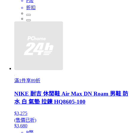
P幣
折扣
滿1件享89折
NIKE 耐吉 休閒鞋 Air Max DN Roam 男鞋 防
水 白 氣墊 拉鍊 HQ8605-100
$3,275
(售價已折)
$3,680
P幣