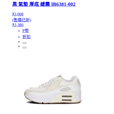
黑 氣墊 厚底 緩震 IB6381-002
$3,008
(售價已折)
$3,380
P幣
折扣