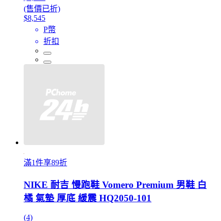
(售價已折)
$8,545
P幣
折扣
滿1件享89折
NIKE 耐吉 慢跑鞋 Vomero Premium 男鞋 白
橘 氣墊 厚底 緩震 HQ2050-101
(4)