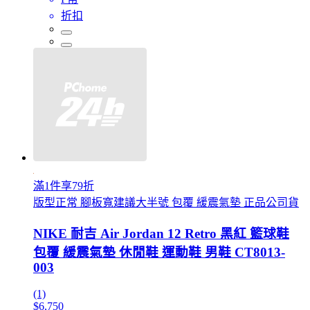
折扣
滿1件享79折
版型正常 腳板寬建議大半號 包覆 緩震氣墊 正品公司貨
NIKE 耐吉 Air Jordan 12 Retro 黑紅 籃球鞋
包覆 緩震氣墊 休閒鞋 運動鞋 男鞋 CT8013-
003
(1)
$6,750