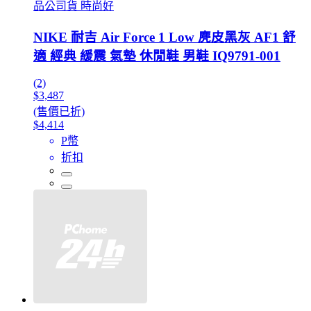
品公司貨 時尚好
NIKE 耐吉 Air Force 1 Low 麂皮黑灰 AF1 舒
適 經典 緩震 氣墊 休閒鞋 男鞋 IQ9791-001
(2)
$3,487
(售價已折)
$4,414
P幣
折扣