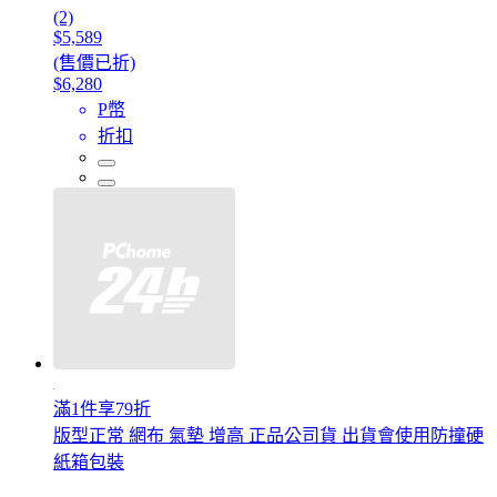
(2)
$5,589
(售價已折)
$6,280
P幣
折扣
滿1件享79折
版型正常 網布 氣墊 增高 正品公司貨 出貨會使用防撞硬
紙箱包裝