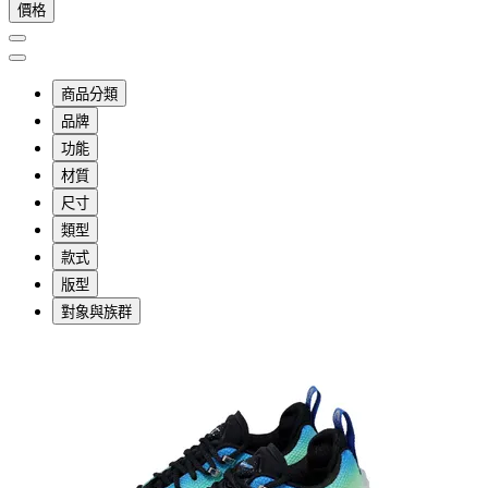
價格
商品分類
品牌
功能
材質
尺寸
類型
款式
版型
對象與族群