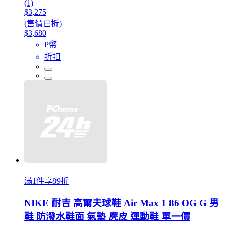
(1)
$3,275
(售價已折)
$3,680
P幣
折扣
滿1件享89折
NIKE 耐吉 高爾夫球鞋 Air Max 1 86 OG G 男
鞋 防潑水鞋面 氣墊 麂皮 運動鞋 單一價