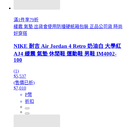
滿1件享79折
緩震 氣墊 出貨會使用防撞硬紙箱包裝 正品公司貨 時尚
好穿搭
NIKE 耐吉 Air Jordan 4 Retro 奶油白 大學紅
AJ4 緩震 氣墊 休閒鞋 運動鞋 男鞋 IM4002-
100
(1)
$5,537
(售價已折)
$7,010
P幣
折扣