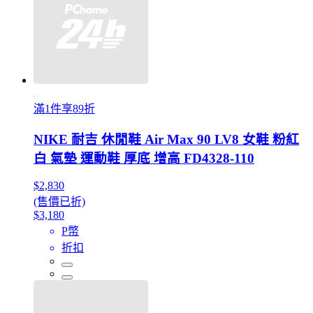
滿1件享89折
NIKE 耐吉 休閒鞋 Air Max 90 LV8 女鞋 粉紅
白 氣墊 運動鞋 厚底 增高 FD4328-110
$2,830
(售價已折)
$3,180
P幣
折扣