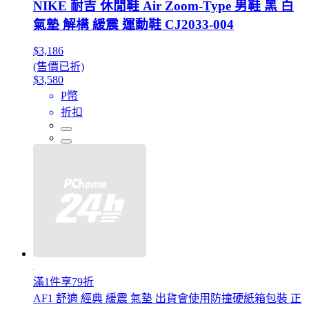
NIKE 耐吉 休閒鞋 Air Zoom-Type 男鞋 黑 白
氣墊 解構 緩震 運動鞋 CJ2033-004
$3,186
(售價已折)
$3,580
P幣
折扣
滿1件享79折
AF1 舒適 經典 緩震 氣墊 出貨會使用防撞硬紙箱包裝 正