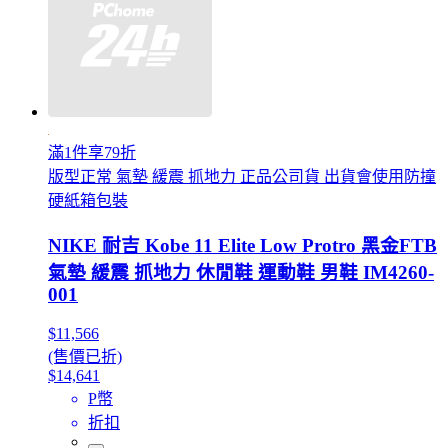
滿1件享79折
版型正常 氣墊 緩震 抓地力 正品公司貨 出貨會使用防撞
硬紙箱包裝
NIKE 耐吉 Kobe 11 Elite Low Protro 黑金FTB
氣墊 緩震 抓地力 休閒鞋 運動鞋 男鞋 IM4260-
001
$11,566
(售價已折)
$14,641
P幣
折扣