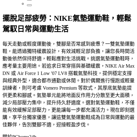
擺脫足部疲勞：NIKE氣墊運動鞋，輕鬆
駕馭日常與運動生活
每天走動或輕度運動後，雙腳是否常感到疲憊？一雙氣墊運動
鞋，能透過獨特緩震設計，有效減輕足部負擔，讓您長時間活
動後依然保持舒適，輕鬆應對生活挑戰。挑選氣墊運動鞋時，
應考量主要用途。若追求日常穿搭與基礎緩震，NIKE Air Max
DN 或 Air Force 1 Low '07 LV8 搭載氣墊科技，提供穩定支撐
與經典外型，適合都市通勤或休閒。對於偶爾進行慢跑或輕量
訓練者，則可考慮 Vomero Premium 等款式，其厚底氣墊能提
供更柔和腳感。氣墊單元能將地面反作用力分散至更大面積，
減少局部壓力集中，提升持久舒適度。選對氣墊運動鞋，不僅
能有效緩解足部壓力，更能讓每一步都充滿活力。現在即刻選
購，享平台獨家優惠，讓這雙氣墊運動鞋成為日常與運動的最
佳夥伴，告別雙腳不適，迎接輕盈步伐。
關於PChome24h