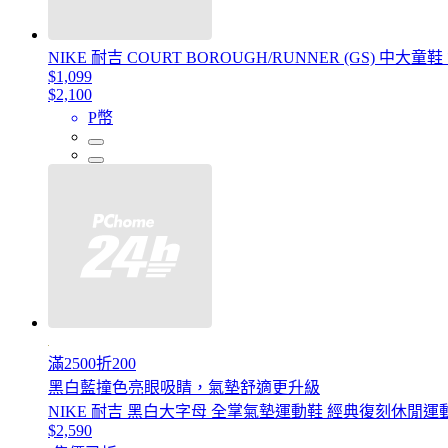
NIKE 耐吉 COURT BOROUGH/RUNNER (GS) 中大童
$1,099
$2,100
P幣
滿2500折200
黑白藍撞色亮眼吸睛，氣墊舒適更升級
NIKE 耐吉 黑白大字母 全掌氣墊運動鞋 經典復刻休閒運
$2,590