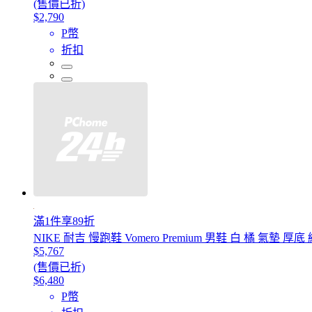
(售價已折)
$2,790
P幣
折扣
滿1件享89折
NIKE 耐吉 慢跑鞋 Vomero Premium 男鞋 白 橘 氣墊 厚底 緩
$5,767
(售價已折)
$6,480
P幣