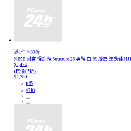
滿1件享89折
NIKE 耐吉 慢跑鞋 Structure 26 男鞋 白 黑 緩震 運動鞋 HJ11
$2,474
(售價已折)
$2,780
P幣
折扣