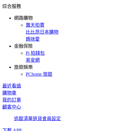
綜合服務
網路購物
露天拍賣
比比昂日本購物
媽咪愛
金融保險
Pi 拍錢包
易安網
旅遊娛樂
PChome 旅遊
最近看過
購物車
我的訂單
顧客中心
追蹤清單
退貨
會員設定
下載 APP