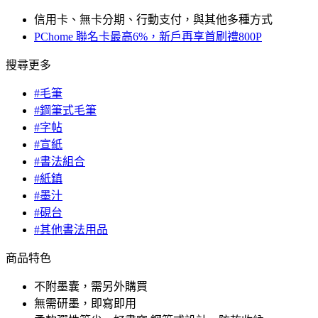
信用卡、無卡分期、行動支付，與其他多種方式
PChome 聯名卡最高6%，新戶再享首刷禮800P
搜尋更多
#毛筆
#鋼筆式毛筆
#字帖
#宣紙
#書法組合
#紙鎮
#墨汁
#硯台
#其他書法用品
商品特色
不附墨囊，需另外購買
無需研墨，即寫即用