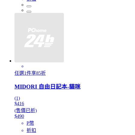
任選1件享85折
MIDORI 自由日記本-貓咪
(1)
$416
(售價已折)
$490
P幣
折扣