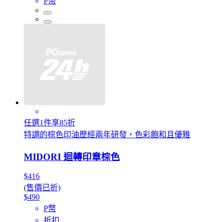
P幣
任選1件享85折
特調的棕色印油歷經兩年研發，色彩飽和且優雅
MIDORI 迴轉印章棕色
$416
(售價已折)
$490
P幣
折扣