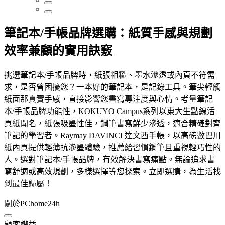
筆記本/手帳品牌選購：紙質手感與規劃
效率兼顧的實用訣竅
挑選筆記本/手帳品牌時，紙張粗糙、墨水滲透或內頁不符需
求，是否曾困擾您？一本好的筆記本，是記錄工具。筆尖輕觸
紙面那真實手感，直接影響您書寫專注度與心情。考量筆記
本/手帳品牌功能性，KOKUYO Campus系列以東大生點線活
頁紙聞名，紙張吸墨性佳，鋼筆書寫鮮少滲透，適合精確對齊
筆記的學習者。Raymay DAVINCI 達文西手帳，以高磅數巴川
紙內頁提供輕薄抗滲墨體驗，推薦給習慣鋼筆且重視輕巧性的
人。選對筆記本/手帳品牌，有效解決書寫痛點。無論追求書
寫舒適或高效規劃，多樣選擇等您探索。立即選購，為生活找
到最佳歸屬！
關於PChome24h
顧客權益