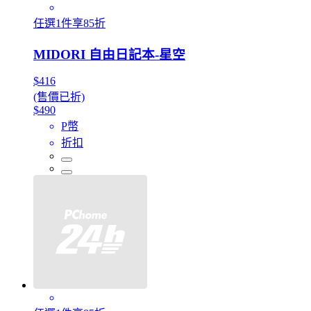
任選1件享85折
MIDORI 自由日記本-星空
$416
(售價已折)
$490
P幣
折扣