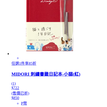
任選1件享85折
MIDORI 刺繡書籤日記本-小貓(紅)
(1)
$722
(售價已折)
$850
P幣