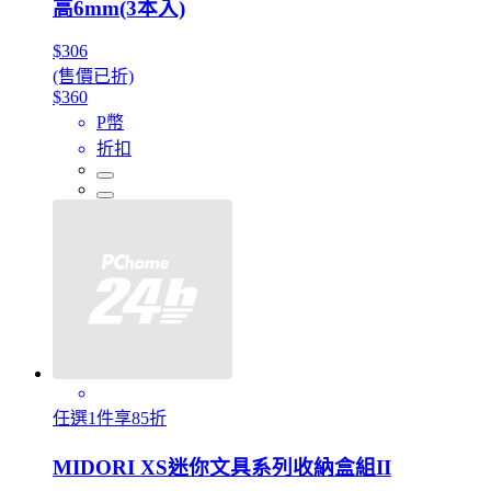
高6mm(3本入)
$306
(售價已折)
$360
P幣
折扣
任選1件享85折
MIDORI XS迷你文具系列收納盒組II