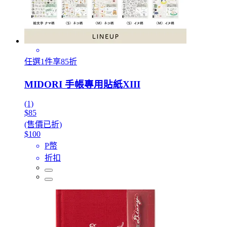
任選1件享85折
MIDORI 手帳專用貼紙XIII
(1)
$85
(售價已折)
$100
P幣
折扣