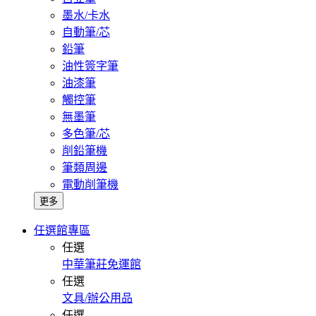
墨水/卡水
自動筆/芯
鉛筆
油性簽字筆
油漆筆
觸控筆
無墨筆
多色筆/芯
削鉛筆機
筆類周邊
電動削筆機
更多
任選館專區
任選
中華筆莊免運館
任選
文具/辦公用品
任選