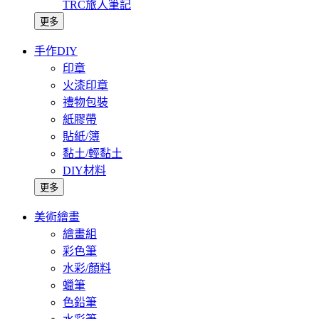
TRC旅人筆記
更多
手作DIY
印章
火漆印章
禮物包裝
紙膠帶
貼紙/簿
黏土/輕黏土
DIY材料
更多
美術繪畫
繪畫組
彩色筆
水彩/顏料
蠟筆
色鉛筆