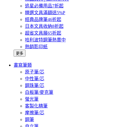
追星必備用品7折起
精選文具滿額送5%P
經典品牌筆46折起
日本文具收納8折起
超省文具展65折起
哈利波特鋼筆熱賣中
熱銷影印紙
更多
書寫筆類
原子筆/芯
中性筆/芯
鋼珠筆/芯
白板筆/麥克筆
螢光筆
客製化精筆
摩擦筆/芯
鋼筆
自立筆