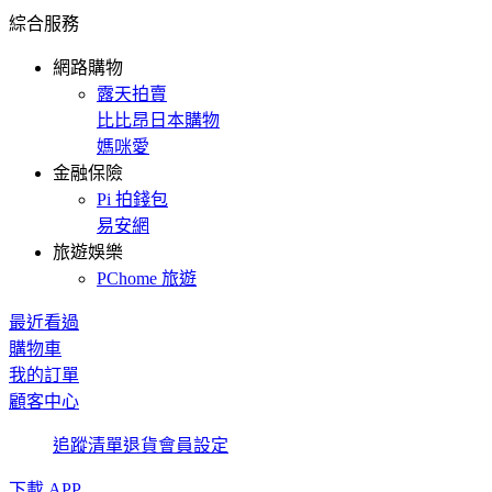
綜合服務
網路購物
露天拍賣
比比昂日本購物
媽咪愛
金融保險
Pi 拍錢包
易安網
旅遊娛樂
PChome 旅遊
最近看過
購物車
我的訂單
顧客中心
追蹤清單
退貨
會員設定
下載 APP