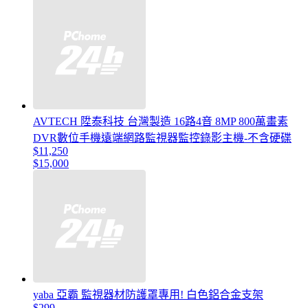
AVTECH 陞泰科技 台灣製造 16路4音 8MP 800萬畫素
DVR數位手機遠端網路監視器監控錄影主機-不含硬碟
$11,250
$15,000
yaba 亞霸 監視器材防護罩專用! 白色鋁合金支架
$299