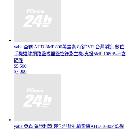
yaba 亞霸 AHD 8MP 800萬畫素 8路DVR 台灣製造 數位
手機遠端網路監視器監控錄影主機-支援5MP 1080P-不含
硬碟
$5,500
$7,000
yaba 亞霸 蒐證利器 迷你型針孔攝影機AHD 1080P 監視