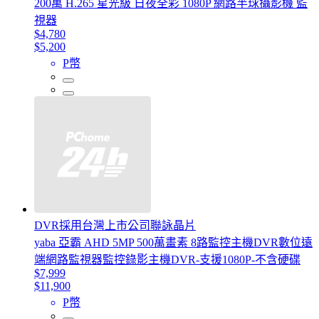
200萬 H.265 星光級 日夜全彩 1080P 網路半球攝影機 監
視器
$4,780
$5,200
P幣
DVR採用台灣上市公司聯詠晶片
yaba 亞霸 AHD 5MP 500萬畫素 8路監控主機DVR數位遠
端網路監視器監控錄影主機DVR-支援1080P-不含硬碟
$7,999
$11,900
P幣