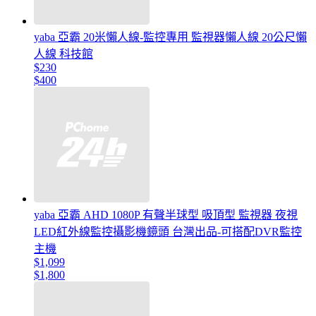
yaba 亞霸 20米懶人線-監控專用 監視器懶人線 20公尺懶
人線 科技館
$230
$400
yaba 亞霸 AHD 1080P 有聲半球型 吸頂型 監視器 夜視
LED紅外線監控攝影機鏡頭 台灣出品-可搭配DVR監控
主機
$1,099
$1,800