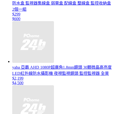
防水盒 監視器集線盒 弱電盒 配線盒 整線盒 監控收納盒
2個一組
$299
$600
yaba 亞霸 AHD 1080P超廣角1.8mm鏡頭 30顆微晶高亮度
LED紅外線防水攝影機 夜視監視鏡頭 監控監視器 全景
$2,199
$4,500