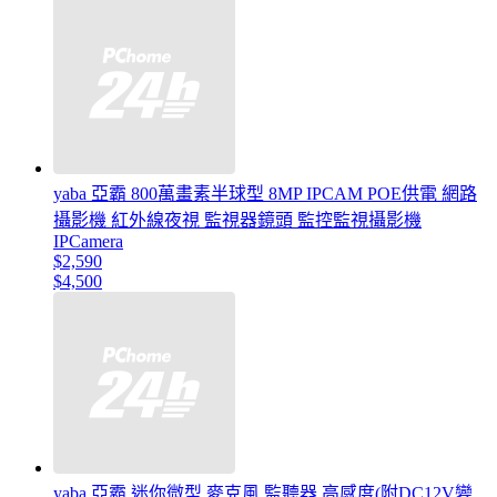
yaba 亞霸 800萬畫素半球型 8MP IPCAM POE供電 網路
攝影機 紅外線夜視 監視器鏡頭 監控監視攝影機
IPCamera
$2,590
$4,500
yaba 亞霸 迷你微型 麥克風 監聽器 高感度(附DC12V變