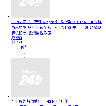
SONY 索尼 【帝網KingNet】 監視器 AHD 5MP 星光級
防水槍型 晶片 日夜全彩 TVI CVI 500萬 五百萬 台灣製
超低照度 攝影機 攝像頭
$2,980
$3,350
P幣
全金屬外殼散熱佳，可24小時運作