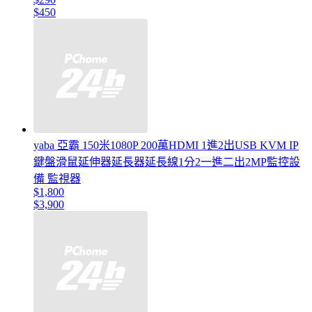
$450
yaba 亞霸 150米1080P 200萬HDMI 1進2出USB KVM IP
鍵盤滑鼠延伸器延長器延長線1分2一進二出2MP監控設
備 監視器
$1,800
$3,900