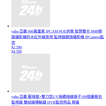
yaba 亞霸 800萬畫素 IPCAM POE供電 智慧雙光 8MP網
路攝影機防水紅外線夜視 監視器鏡頭攝影機 IPCamera監
控
$2,590
$4,500
yaba 亞霸 壓接鉗+雙刀型UY接續接線端子100個量販包
監視器 雙絞線傳輸器 DVR監控用品 周邊