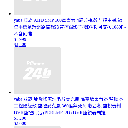
yaba 亞霸 AHD 5MP 500萬畫素 4路監視器 監控主機 數
位手機遠端網路監視器監控錄影主機DVR 可支援1080P -
不含硬碟
$1,999
$3,500
yaba 亞霸 雙降噪處理晶片麥克風 高靈敏集音器 監聽器
工程優級款 監控麥克風 360度無死角 收音板 監視器材
DVR監控用品 (PERI-MIC2D) DVR監視器周邊
$1,200
$2,000