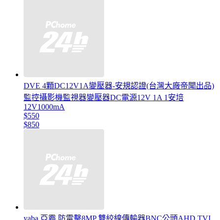
DVE 4顆DC12V1A變壓器-安規認證(台灣大廠帝聞出品)
監控攝影機監視器變壓器DC電源12V 1A 1安培
12V1000mA
$550
$850
yaba 亞霸 防雷擊8MP 雙絞線傳輸器BNC公頭AHD TVI