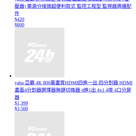
壓器) 電源分接頭超便利款式 監控工程型 監視器周邊配
件
$420
$800
yaba 亞霸 4K 800萬畫質HDMI四進一出 四分割器 HDMI
畫面4分割器選擇器無縫切換器 4進1出 4x1 4埠 4口分屏
器
$1,399
$3,500