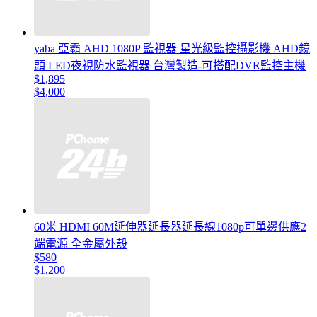
yaba 亞霸 AHD 1080P 監視器 星光級監控攝影機 AHD鏡
頭 LED夜視防水監視器 台灣製造-可搭配DVR監控主機
$1,895
$4,000
60米 HDMI 60M延伸器延長器延長線1080p可單邊供應2
端電源 全金屬外殼
$580
$1,200