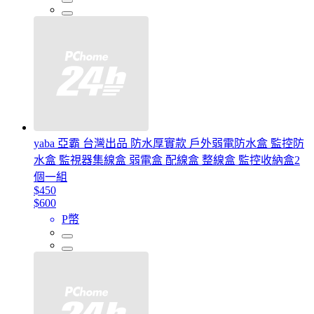
yaba 亞霸 台灣出品 防水厚實款 戶外弱電防水盒 監控防
水盒 監視器集線盒 弱電盒 配線盒 整線盒 監控收納盒2
個一組
$450
$600
P幣