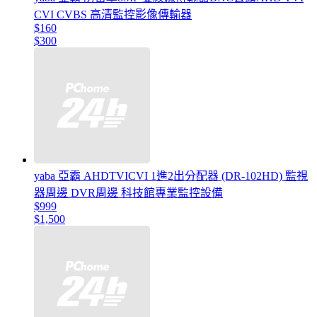
CVI CVBS 高清監控影像傳輸器
$160
$300
yaba 亞霸 AHDTVICVI 1進2出分配器 (DR-102HD) 監視
器周邊 DVR周邊 科技館專業監控設備
$999
$1,500