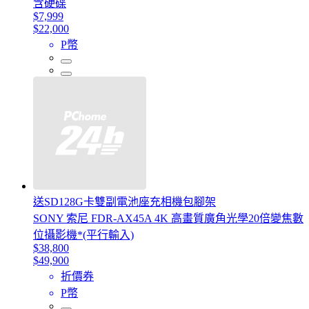
含硬碟
$7,999
$22,000
P幣
送SD128G卡雙副電池座充相機包腳架
SONY 索尼 FDR-AX45A 4K 高畫質廣角光學20倍變焦數
位攝影機*(平行輸入)
$38,800
$49,900
折價券
P幣