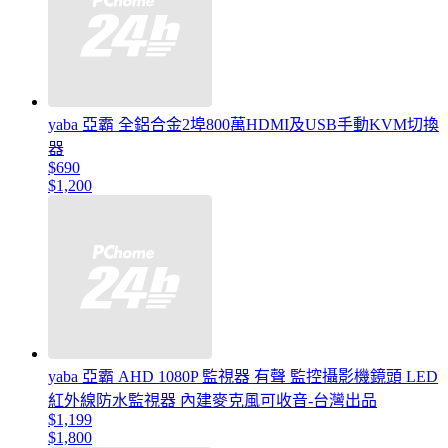
yaba 亞霸 全鋁合金2埠800萬HDMI及USB手動KVM切換
器
$690
$1,200
yaba 亞霸 AHD 1080P 監視器 有聲 監控攝影機鏡頭 LED
紅外線防水監視器 內建麥克風可收音-台灣出品
$1,199
$1,800