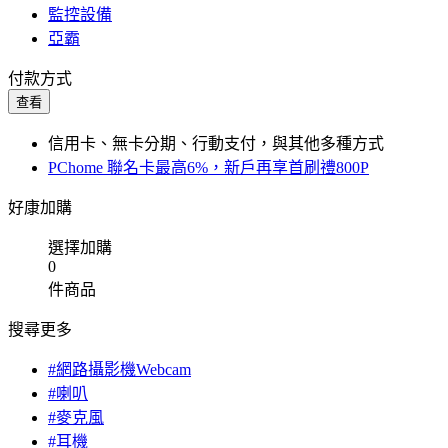
監控設備
亞霸
付款方式
查看
信用卡、無卡分期、行動支付，與其他多種方式
PChome 聯名卡最高6%，新戶再享首刷禮800P
好康加購
選擇加購
0
件商品
搜尋更多
#網路攝影機Webcam
#喇叭
#麥克風
#耳機