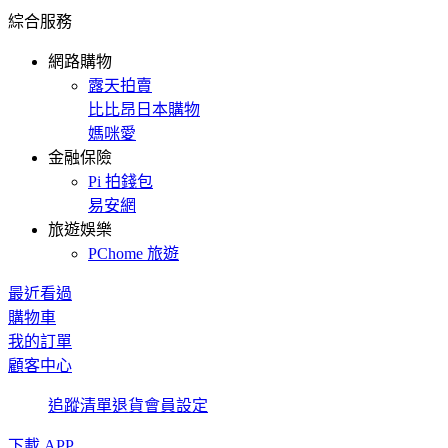
綜合服務
網路購物
露天拍賣
比比昂日本購物
媽咪愛
金融保險
Pi 拍錢包
易安網
旅遊娛樂
PChome 旅遊
最近看過
購物車
我的訂單
顧客中心
追蹤清單
退貨
會員設定
下載 APP