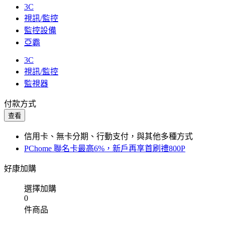
3C
視訊/監控
監控設備
亞霸
3C
視訊/監控
監視器
付款方式
查看
信用卡、無卡分期、行動支付，與其他多種方式
PChome 聯名卡最高6%，新戶再享首刷禮800P
好康加購
選擇加購
0
件商品