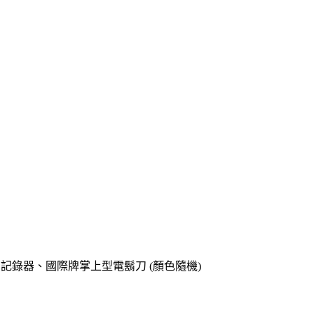
o專用記錄器、國際牌掌上型電鬍刀 (顏色隨機)