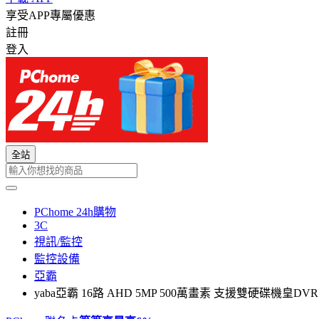
享受APP專屬優惠
註冊
登入
全站
PChome 24h購物
3C
視訊/監控
監控設備
亞霸
yaba亞霸 16路 AHD 5MP 500萬畫素 支援雙硬碟機