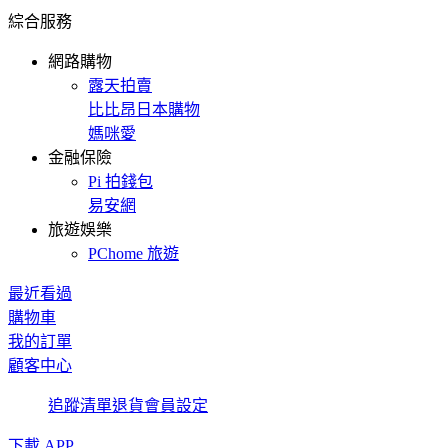
綜合服務
網路購物
露天拍賣
比比昂日本購物
媽咪愛
金融保險
Pi 拍錢包
易安網
旅遊娛樂
PChome 旅遊
最近看過
購物車
我的訂單
顧客中心
追蹤清單
退貨
會員設定
下載 APP