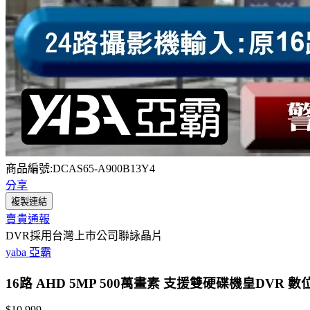
商品編號:DCAS65-A900B13Y4
分享
複製連結
賣貴通報
DVR採用台灣上市公司聯詠晶片
yaba 亞霸
16路 AHD 5MP 500萬畫素 支援雙硬碟機皇DV
$10,999