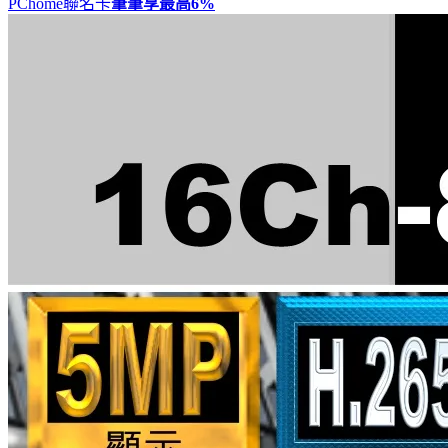
PChome聯名卡
筆筆享最高
6%