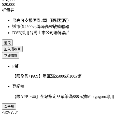
$20,000
折價券
最高可支援硬碟2顆（硬碟選配）
送市價2500元降噪高靈敏監聽器
DVR採用台灣上市公司聯詠晶片
追蹤
加入購物車
立即購買
P幣
【限全盈+PAY】單筆滿$5000送100P幣
登記抽
【限APP下單】全站指定品單筆滿888元抽Mio gogor
看全部
付款方式