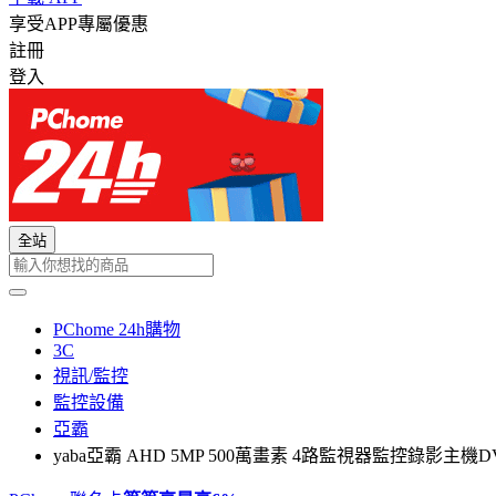
享受APP專屬優惠
註冊
登入
全站
PChome 24h購物
3C
視訊/監控
監控設備
亞霸
yaba亞霸 AHD 5MP 500萬畫素 4路監視器監控錄影