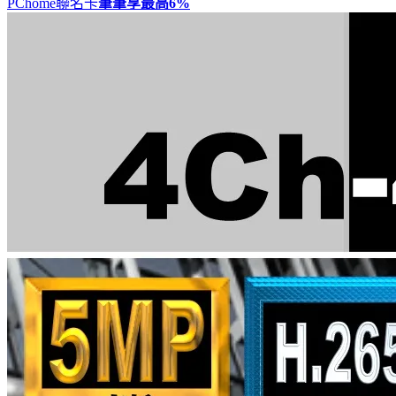
PChome聯名卡
筆筆享最高
6%