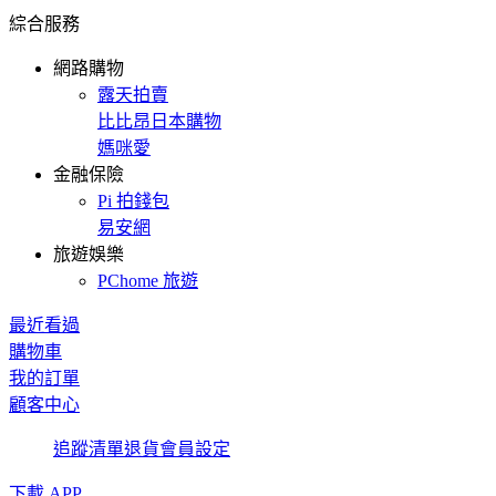
綜合服務
網路購物
露天拍賣
比比昂日本購物
媽咪愛
金融保險
Pi 拍錢包
易安網
旅遊娛樂
PChome 旅遊
最近看過
購物車
我的訂單
顧客中心
追蹤清單
退貨
會員設定
下載 APP