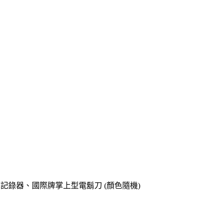
o專用記錄器、國際牌掌上型電鬍刀 (顏色隨機)