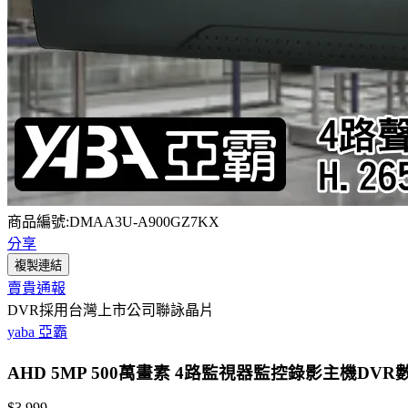
商品編號:DMAA3U-A900GZ7KX
分享
複製連結
賣貴通報
DVR採用台灣上市公司聯詠晶片
yaba 亞霸
AHD 5MP 500萬畫素 4路監視器監控錄影主機D
$3,999