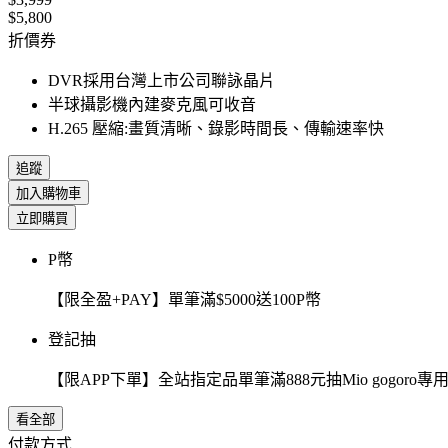
$5,800
折價券
DVR採用台灣上市公司聯詠晶片
半球攝影機內建麥克風可收音
H.265 壓縮:畫質清晰、錄影時間長、傳輸速率快
追蹤
加入購物車
立即購買
P幣
【限全盈+PAY】單筆滿$5000送100P幣
登記抽
【限APP下單】全站指定品單筆滿888元抽Mio gogor
看全部
付款方式