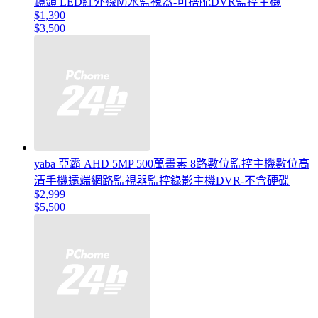
鏡頭 LED紅外線防水監視器-可搭配DVR監控主機
$1,390
$3,500
yaba 亞霸 AHD 5MP 500萬畫素 8路數位監控主機數位高
清手機遠端網路監視器監控錄影主機DVR-不含硬碟
$2,999
$5,500