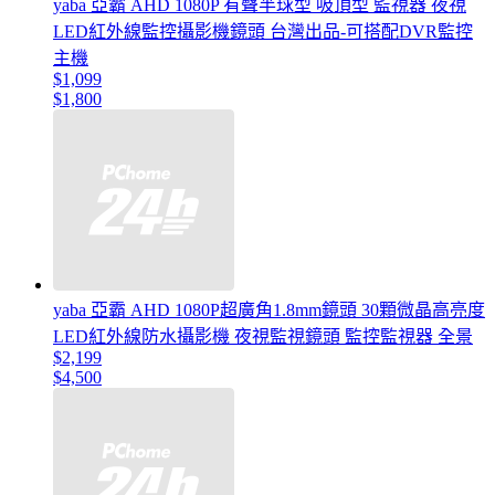
yaba 亞霸 AHD 1080P 有聲半球型 吸頂型 監視器 夜視
LED紅外線監控攝影機鏡頭 台灣出品-可搭配DVR監控
主機
$1,099
$1,800
yaba 亞霸 AHD 1080P超廣角1.8mm鏡頭 30顆微晶高亮度
LED紅外線防水攝影機 夜視監視鏡頭 監控監視器 全景
$2,199
$4,500