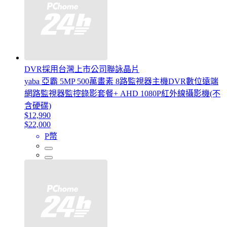
DVR採用台灣上市公司聯詠晶片
yaba 亞霸 5MP 500萬畫素 8路監視器主機DVR數位遠端
網路監視器監控錄影套餐+ AHD 1080P紅外線攝影機(不
含硬碟)
$12,990
$22,000
P幣