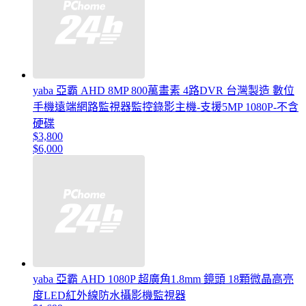
yaba 亞霸 AHD 8MP 800萬畫素 4路DVR 台灣製造 數位
手機遠端網路監視器監控錄影主機-支援5MP 1080P-不含
硬碟
$3,800
$6,000
yaba 亞霸 AHD 1080P 超廣角1.8mm 鏡頭 18顆微晶高亮
度LED紅外線防水攝影機監視器