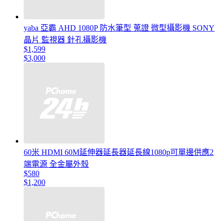
yaba 亞霸 AHD 1080P 防水筆型 蒐證 微型攝影機 SONY
晶片 監視器 針孔攝影機
$1,599
$3,000
60米 HDMI 60M延伸器延長器延長線1080p可單邊供應2
端電源 全金屬外殼
$580
$1,200