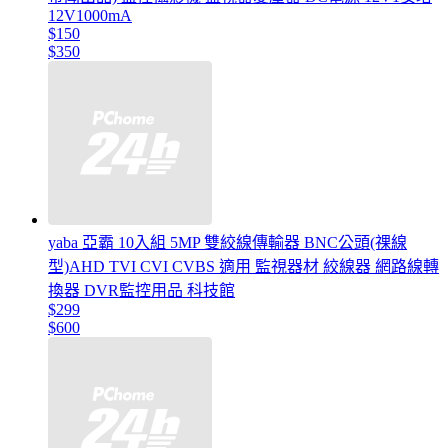
12V1000mA
$150
$350
yaba 亞霸 10入組 5MP 雙絞線傳輸器 BNC公頭(祼線
型)AHD TVI CVI CVBS 適用 監視器材 絞線器 網路線轉
換器 DVR監控用品 科技館
$299
$600