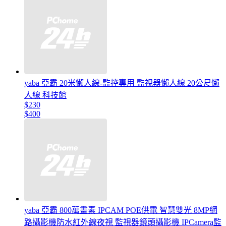
yaba 亞霸 20米懶人線-監控專用 監視器懶人線 20公尺懶
人線 科技館
$230
$400
yaba 亞霸 800萬畫素 IPCAM POE供電 智慧雙光 8MP網
路攝影機防水紅外線夜視 監視器鏡頭攝影機 IPCamera監