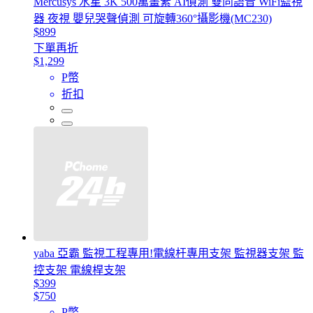
Mercusys 水星 3K 500萬畫素 AI偵測 雙向語音 WiFi監視
器 夜視 嬰兒哭聲偵測 可旋轉360°攝影機(MC230)
$899
下單再折
$1,299
P幣
折扣
yaba 亞霸 監視工程專用!電線杆專用支架 監視器支架 監
控支架 電線桿支架
$399
$750
P幣