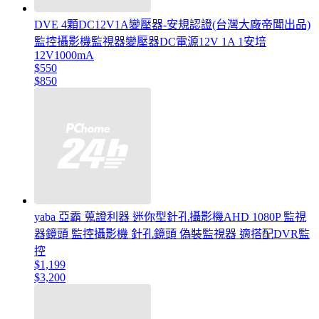
DVE 4顆DC12V1A變壓器-安規認證(台灣大廠帝聞出品)
監控攝影機監視器變壓器DC電源12V 1A 1安培
12V1000mA
$550
$850
yaba 亞霸 蒐證利器 迷你型針孔攝影機AHD 1080P 監視
器鏡頭 監控攝影機 針孔鏡頭 偽裝監視器 適搭配DVR監
控
$1,199
$3,200