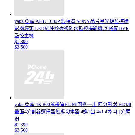
yaba 亞霸 AHD 1080P 監視器 SONY晶片星光級監控攝
影機鏡頭 LED紅外線夜視防水監視攝影機-可搭配DVR
監控主機
$1,390
$3,500
yaba 亞霸 4K 800萬畫質HDMI四進一出 四分割器 HDMI
畫面4分割器選擇器無縫切換器 4進1出 4x1 4埠 4口分屏
器
$1,399
$3,500