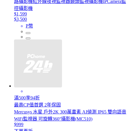
路攝影機紅外線夜視監視器鏡頭監視攝影機IPCamera監
控攝影機
$1,599
$3,500
P幣
滿500享94折
最高CP值首選 2年保固
Mercusys 水星 戶外2K 300萬畫素 AI偵測 IP65 雙向語音
WiFi監視器 可旋轉360°攝影機(MC510)
$999