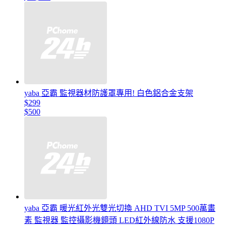
yaba 亞霸 監視器材防護罩專用! 白色鋁合金支架
$299
$500
yaba 亞霸 暖光紅外光雙光切換 AHD TVI 5MP 500萬畫
素 監視器 監控攝影機鏡頭 LED紅外線防水 支援1080P