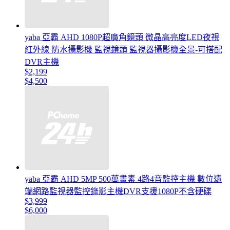
yaba 亞霸 AHD 1080P超廣角鏡頭 微晶高亮度LED夜視
紅外線 防水攝影機 監視鏡頭 監視器攝影機全景-可搭配
DVR主機
$2,199
$4,500
yaba 亞霸 AHD 5MP 500萬畫素 4路4音監控主機 數位遠
端網路監視器監控錄影主機DVR支援1080P不含硬碟
$3,999
$6,000