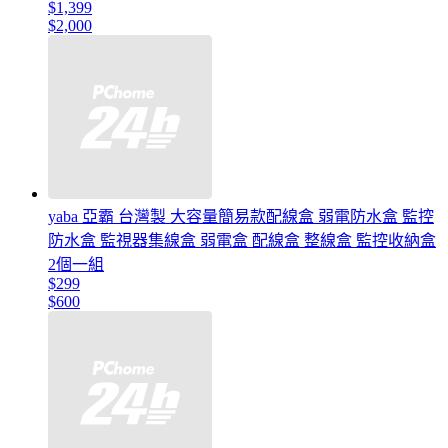
$1,399
$2,000
yaba 亞霸 台灣製 大容量簡易款配線盒 弱電防水盒 監控
防水盒 監視器集線盒 弱電盒 配線盒 整線盒 監控收納盒
2個一組
$299
$600