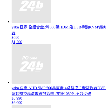
yaba 亞霸 全鋁合金2埠800萬HDMI及USB手動KVM切換
器
$690
$1,200
yaba 亞霸 AHD 5MP 500萬畫素 4路監控主機監視器DVR
遠端監控高清數錄放影機 -支援1080P -不含硬碟
$3,990
$6,000