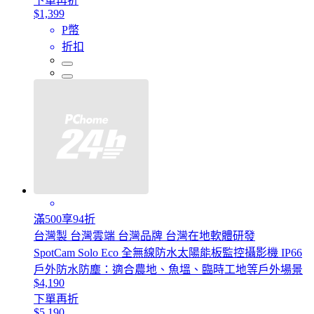
下單再折
$1,399
P幣
折扣
滿500享94折
台灣製 台灣雲端 台灣品牌 台灣在地軟體研發
SpotCam Solo Eco 全無線防水太陽能板監控攝影機 IP66
戶外防水防塵：適合農地、魚塭、臨時工地等戶外場景
$4,190
下單再折
$5,190