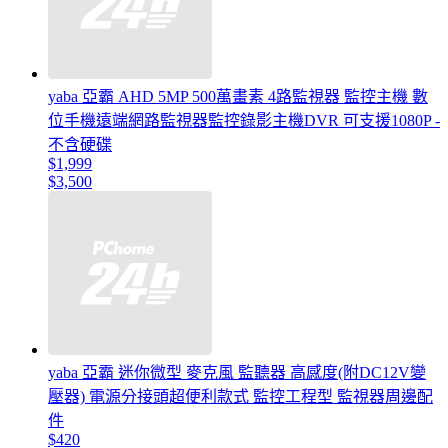
yaba 亞霸 AHD 5MP 500萬畫素 4路監視器 監控主機 數
位手機遠端網路監視器監控錄影主機DVR 可支援1080P -
不含硬碟
$1,999
$3,500
yaba 亞霸 迷你微型 麥克風 監聽器 高感度(附DC12V變
壓器) 電源分接頭超便利款式 監控工程型 監視器周邊配
件
$420