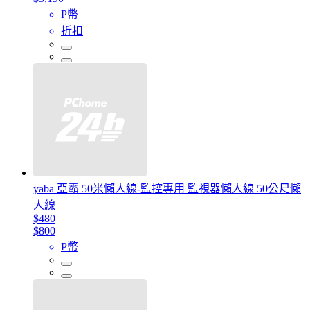
P幣
折扣
yaba 亞霸 50米懶人線-監控專用 監視器懶人線 50公尺懶
人線
$480
$800
P幣