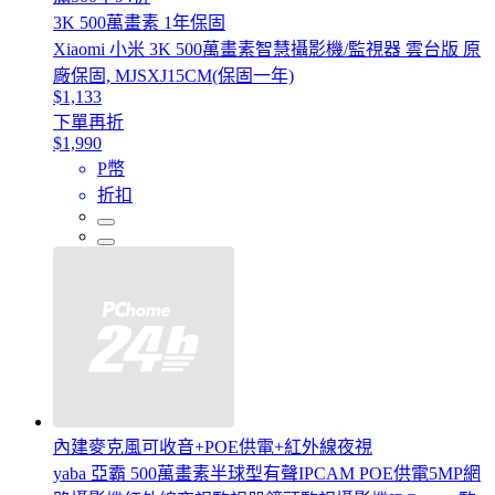
3K 500萬畫素 1年保固
Xiaomi 小米 3K 500萬畫素智慧攝影機/監視器 雲台版 原
廠保固, MJSXJ15CM(保固一年)
$1,133
下單再折
$1,990
P幣
折扣
內建麥克風可收音+POE供電+紅外線夜視
yaba 亞霸 500萬畫素半球型有聲IPCAM POE供電5MP網