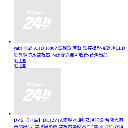
yaba 亞霸 AHD 1080P 監視器 有聲 監控攝影機鏡頭 LED
紅外線防水監視器 內建麥克風可收音-台灣出品
$1,199
$1,800
DVE 【亞霸】DC12V1A變壓器1顆-安規認證(台灣大廠
帝聞出品) 監控攝影機 監視器變壓器 DC電源 12V1安培