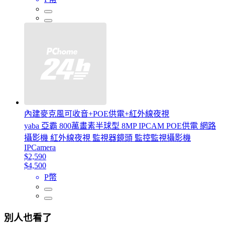
內建麥克風可收音+POE供電+紅外線夜視
yaba 亞霸 800萬畫素半球型 8MP IPCAM POE供電 網路
攝影機 紅外線夜視 監視器鏡頭 監控監視攝影機
IPCamera
$2,590
$4,500
P幣
別人也看了