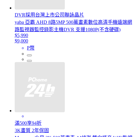
DVR採用台灣上市公司聯詠晶片
yaba 亞霸 AHD 8路5MP 500萬畫素數位高清手機遠端網
路監視器監控錄影主機DVR 支援1080P(不含硬碟)
$5,990
$9,000
P幣
滿500享94折
3K畫質 2年保固