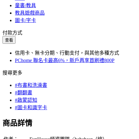
童書/教具
教具遊戲商品
圖卡/字卡
付款方式
查看
信用卡、無卡分期、行動支付，與其他多種方式
PChome 聯名卡最高6%，新戶再享首刷禮800P
搜尋更多
#布書和洗澡書
#翻翻書
#啟蒙認知
#圖卡和識字卡
商品詳情