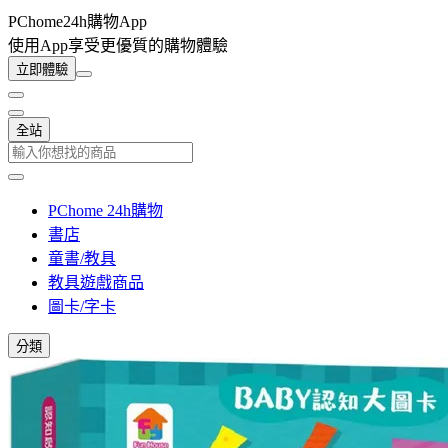
PChome24h購物App
使用App享受更優質的購物體驗
立即體驗
全站
PChome 24h購物
書店
童書/教具
教具遊戲商品
圖卡/字卡
分類