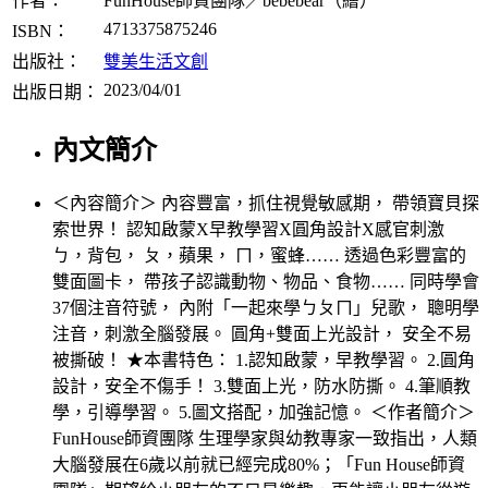
作者：
FunHouse師資團隊／bebebear（繪）
4713375875246
ISBN：
出版社：
雙美生活文創
2023/04/01
出版日期：
內文簡介
＜內容簡介＞ 內容豐富，抓住視覺敏感期， 帶領寶貝探
索世界！ 認知啟蒙X早教學習X圓角設計X感官刺激
ㄅ，背包， ㄆ，蘋果， ㄇ，蜜蜂…… 透過色彩豐富的
雙面圖卡， 帶孩子認識動物、物品、食物…… 同時學會
37個注音符號， 內附「一起來學ㄅㄆㄇ」兒歌， 聰明學
注音，刺激全腦發展。 圓角+雙面上光設計， 安全不易
被撕破！ ★本書特色： 1.認知啟蒙，早教學習。 2.圓角
設計，安全不傷手！ 3.雙面上光，防水防撕。 4.筆順教
學，引導學習。 5.圖文搭配，加強記憶。 ＜作者簡介＞
FunHouse師資團隊 生理學家與幼教專家一致指出，人類
大腦發展在6歲以前就已經完成80%；「Fun House師資