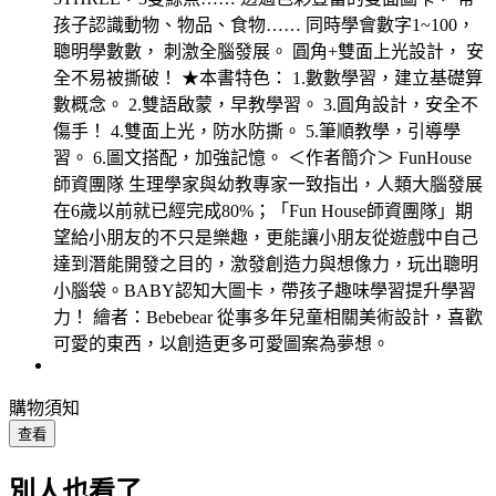
孩子認識動物、物品、食物…… 同時學會數字1~100，
聰明學數數， 刺激全腦發展。 圓角+雙面上光設計， 安
全不易被撕破！ ★本書特色： 1.數數學習，建立基礎算
數概念。 2.雙語啟蒙，早教學習。 3.圓角設計，安全不
傷手！ 4.雙面上光，防水防撕。 5.筆順教學，引導學
習。 6.圖文搭配，加強記憶。 ＜作者簡介＞ FunHouse
師資團隊 生理學家與幼教專家一致指出，人類大腦發展
在6歲以前就已經完成80%；「Fun House師資團隊」期
望給小朋友的不只是樂趣，更能讓小朋友從遊戲中自己
達到潛能開發之目的，激發創造力與想像力，玩出聰明
小腦袋。BABY認知大圖卡，帶孩子趣味學習提升學習
力！ 繪者：Bebebear 從事多年兒童相關美術設計，喜歡
可愛的東西，以創造更多可愛圖案為夢想。
購物須知
查看
別人也看了