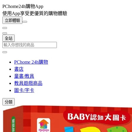
PChome24h購物App
使用App享受更優質的購物體驗
立即體驗
全站
PChome 24h購物
書店
童書/教具
教具遊戲商品
圖卡/字卡
分類