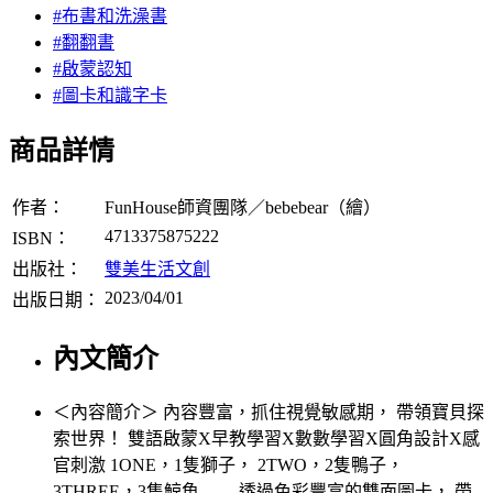
#布書和洗澡書
#翻翻書
#啟蒙認知
#圖卡和識字卡
商品詳情
作者：
FunHouse師資團隊／bebebear（繪）
4713375875222
ISBN：
出版社：
雙美生活文創
2023/04/01
出版日期：
內文簡介
＜內容簡介＞ 內容豐富，抓住視覺敏感期， 帶領寶貝探
索世界！ 雙語啟蒙X早教學習X數數學習X圓角設計X感
官刺激 1ONE，1隻獅子， 2TWO，2隻鴨子，
3THREE，3隻鯨魚…… 透過色彩豐富的雙面圖卡， 帶