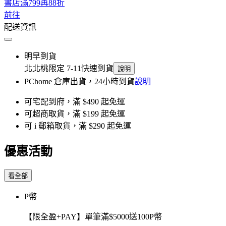
書店滿799再88折
前往
配送資訊
明早到貨
北北桃限定 7-11快速到貨
說明
PChome 倉庫出貨，24小時到貨
說明
可宅配到府，滿 $490 起免運
可超商取貨，滿 $199 起免運
可 i 郵箱取貨，滿 $290 起免運
優惠活動
看全部
P幣
【限全盈+PAY】單筆滿$5000送100P幣