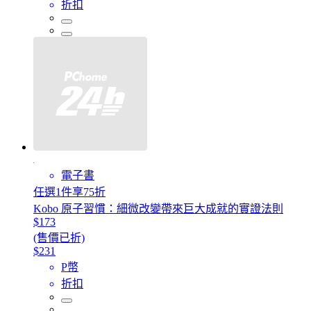
折扣
電子書
任選1件享75折
Kobo 原子習慣：細微改變帶來巨大成就的實證法則
$173
(售價已折)
$231
P幣
折扣