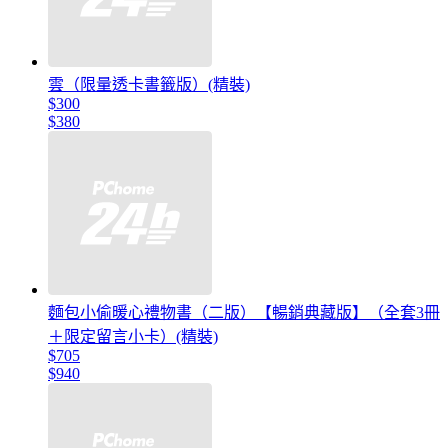
雲（限量透卡書籤版）(精裝)
$300
$380
麵包小偷暖心禮物書（二版）【暢銷典藏版】（全套3冊
＋限定留言小卡）(精裝)
$705
$940