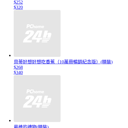
$252
$320
貝蒂好想好想吃香蕉（10萬冊暢銷紀念版）(精裝)
$268
$340
最棒的禮物(精裝)