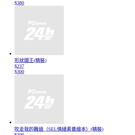
$380
形狀國王(精裝)
$237
$300
吹走我的難過（SEL情緒素養繪本）(精裝)
$300