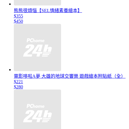
熊熊很煩惱【SEL情緒素養繪本】
$355
$450
電影哆啦A夢 大雄的地球交響樂 遊戲繪本附貼紙（全）
$221
$280