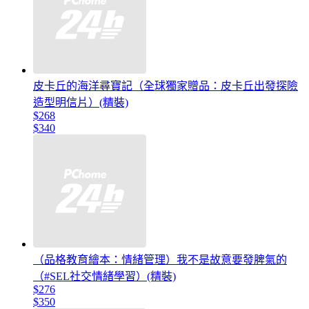
皮卡丘的海洋尋寶記（全球獨家贈品：皮卡丘出發探險
造型明信片）(精裝)
$268
$340
（品格教育繪本：情緒管理）我不是故意要發脾氣的
（#SEL社交情緒學習）(精裝)
$276
$350