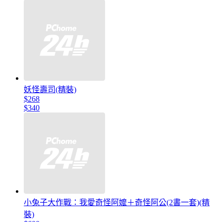
妖怪壽司(精裝)
$268
$340
小兔子大作戰：我愛奇怪阿嬤＋奇怪阿公(2書一套)(精
裝)