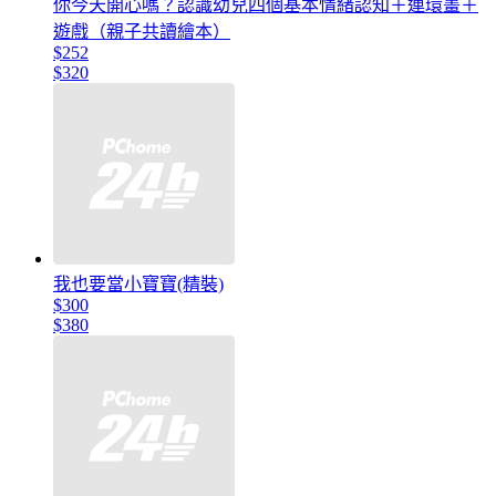
你今天開心嗎？認識幼兒四個基本情緒認知＋連環畫＋
遊戲（親子共讀繪本）
$252
$320
我也要當小寶寶(精裝)
$300
$380