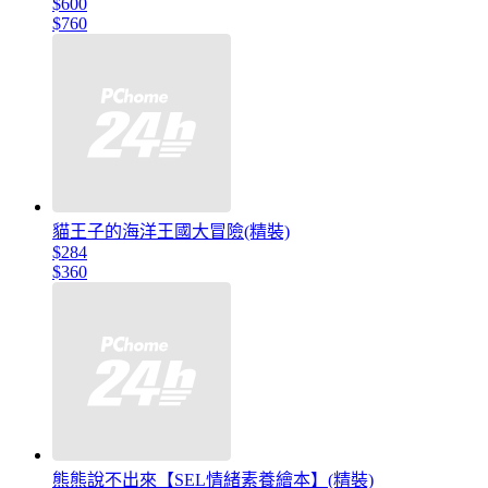
$600
$760
貓王子的海洋王國大冒險(精裝)
$284
$360
熊熊說不出來【SEL情緒素養繪本】(精裝)