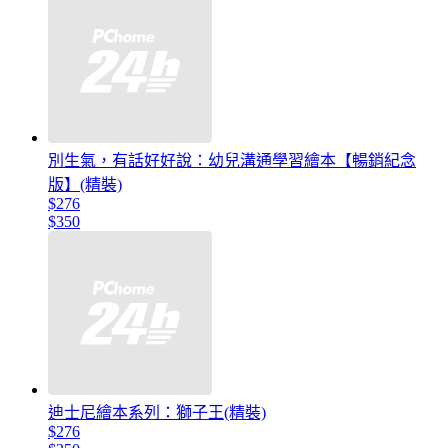
別生氣，有話好好說：幼兒溝通學習繪本【暢銷紀念
版】(精裝)
$276
$350
迪士尼繪本系列：獅子王(精裝)
$276