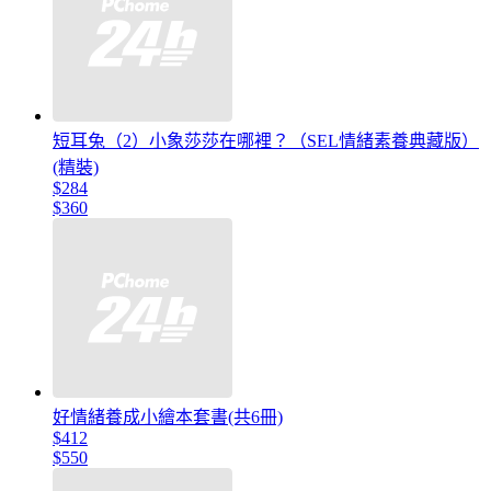
短耳兔（2）小象莎莎在哪裡？（SEL情緒素養典藏版）
(精裝)
$284
$360
好情緒養成小繪本套書(共6冊)
$412
$550