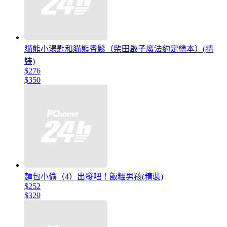
貓熊小湯匙和貓熊香鬆（柴田啟子魔法約定繪本）(精
裝)
$276
$350
麵包小偷（4）出發吧！飯糰男孩(精裝)
$252
$320