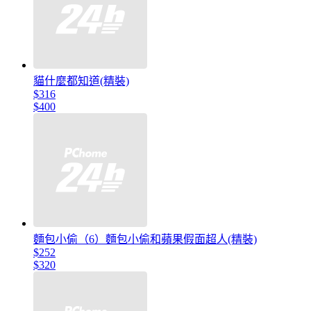
貓什麼都知道(精裝)
$316
$400
麵包小偷（6）麵包小偷和蘋果假面超人(精裝)
$252
$320