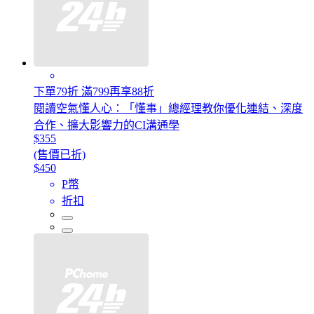
下單79折 滿799再享88折
閱讀空氣懂人心：「懂事」總經理教你優化連結、深度
合作、擴大影響力的CI溝通學
$355
(售價已折)
$450
P幣
折扣