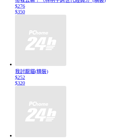
帶我去嘛！（林明子跨世代經典5）(精裝)
$276
$350
我討厭貓(精裝)
$252
$320