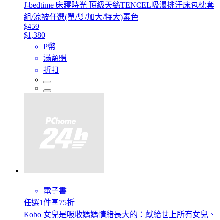
J-bedtime 床寢時光 頂級天絲TENCEL吸濕排汗床包枕套
組/涼被任選(單/雙/加大/特大)素色
$459
$1,380
P幣
滿額贈
折扣
電子書
任選1件享75折
Kobo 女兒是吸收媽媽情緒長大的：獻給世上所有女兒、