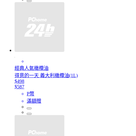
經典人氣橄欖油
得意的一天 義大利橄欖油(1L)
$498
$587
P幣
滿額贈