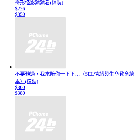
奇形怪影猜猜看(精裝)
$276
$350
不要難過，我來陪你一下下…（SEL情緒與生命教育繪
本）(精裝)
$300
$380