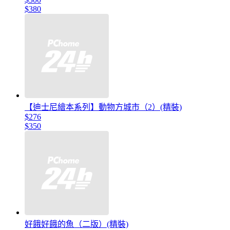
$380
【迪士尼繪本系列】動物方城市（2）(精裝)
$276
$350
好餓好餓的魚（二版）(精裝)