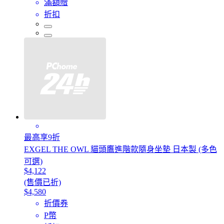
滿額贈
折扣
最高享9折
EXGEL THE OWL 貓頭鷹進階款隨身坐墊 日本製 (多色
可選)
$4,122
(售價已折)
$4,580
折價券
P幣