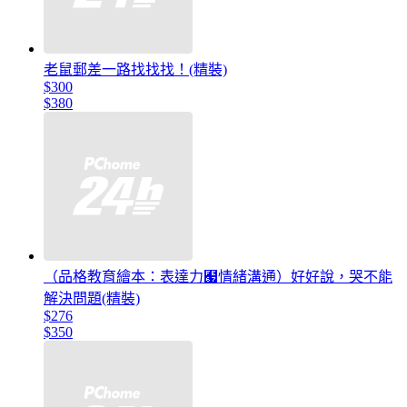
老鼠郵差一路找找找！(精裝)
$300
$380
（品格教育繪本：表達力﹧情緒溝通）好好說，哭不能
解決問題(精裝)
$276
$350