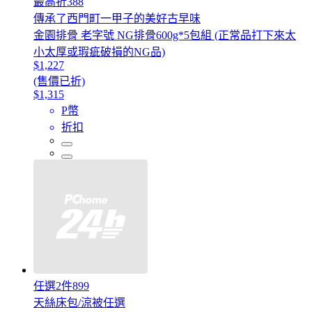
最高折388
傳承了西門町一甲子的美好古早味
金園排骨 老字號 NG排骨600g*5包組 (正常品打下來太
小太厚或瑕疵破損的NG品)
$1,227
(售價已折)
$1,315
P幣
折扣
任選2件899
天絲床包/涼被任選