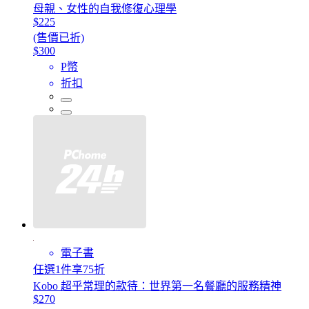
母親、女性的自我修復心理學
$225
(售價已折)
$300
P幣
折扣
電子書
任選1件享75折
Kobo 超乎常理的款待：世界第一名餐廳的服務精神
$270