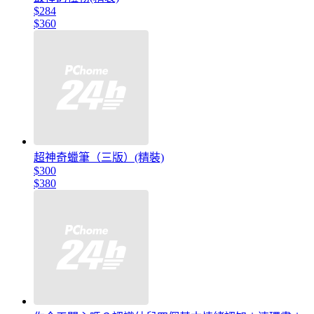
$284
$360
超神奇蠟筆（三版）(精裝)
$300
$380