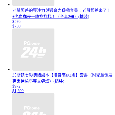
老鼠郵差的專注力與觀察力遊戲套書：老鼠郵差來了！
+老鼠郵差一路找找找！（全套2冊）(精裝)
$576
$730
加斯頓七彩情緒繪本【培養高EQ版】套書（附兒童發展
專家徐瑜亭專文導讀）(精裝)
$972
$1,399