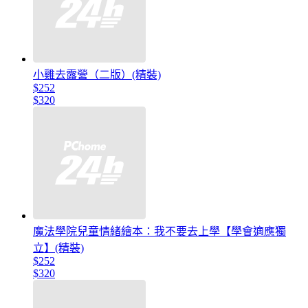
小雞去露營（二版）(精裝)
$252
$320
魔法學院兒童情緒繪本：我不要去上學【學會適應獨
立】(精裝)
$252
$320