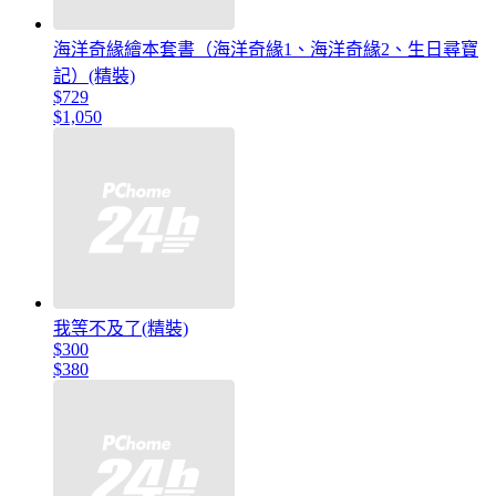
海洋奇緣繪本套書（海洋奇緣1、海洋奇緣2、生日尋寶
記）(精裝)
$729
$1,050
我等不及了(精裝)
$300
$380